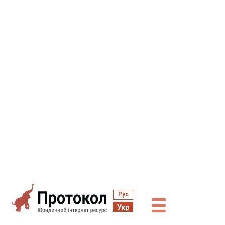
Рус
☰
Укр