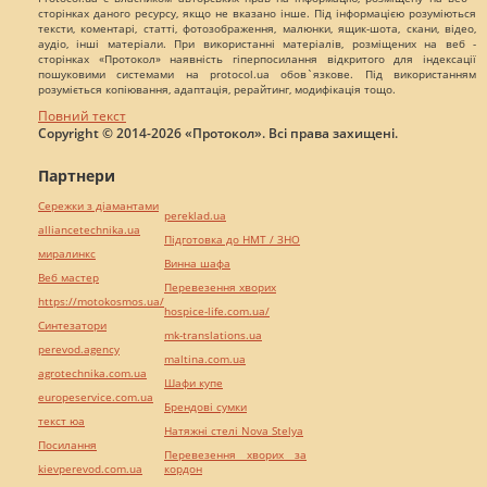
сторінках даного ресурсу, якщо не вказано інше. Під інформацією розуміються
тексти, коментарі, статті, фотозображення, малюнки, ящик-шота, скани, відео,
аудіо, інші матеріали. При використанні матеріалів, розміщених на веб -
сторінках «Протокол» наявність гіперпосилання відкритого для індексації
пошуковими системами на protocol.ua обов`язкове. Під використанням
розуміється копіювання, адаптація, рерайтинг, модифікація тощо.
Повний текст
Copyright © 2014-2026 «Протокол». Всі права захищені.
Партнери
Сережки з діамантами
pereklad.ua
alliancetechnika.ua
Підготовка до НМТ / ЗНО
миралинкс
Винна шафа
Веб мастер
Перевезення хворих
https://motokosmos.ua/
hospice-life.com.ua/
Синтезатори
mk-translations.ua
perevod.agency
maltina.com.ua
agrotechnika.com.ua
Шафи купе
europeservice.com.ua
Брендові сумки
текст юа
Натяжні стелі Nova Stelya
Посилання
Перевезення хворих за
kievperevod.com.ua
кордон