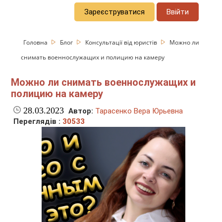
Зареєструватися
Ввійти
Головна
Блог
Консультації від юристів
Можно ли
снимать военнослужащих и полицию на камеру
Можно ли снимать военнослужащих и
полицию на камеру
28.03.2023
Автор:
Тарасенко Вера Юрьевна
Переглядів :
30533