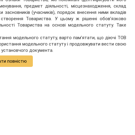
йменування, предмет діяльності, місцезнаходження, склад
ки засновників (учасників), порядок внесення ними вкладів
 створення Товариства. У цьому ж рішенні обов’язково
льності Товариства на основі модельного статуту. Таке
тання модельного статуту, варто пам’ятати, що діючі ТОВ
користання модельного статуту і продовжувати вести свою
о установчого документа.
ати повністю