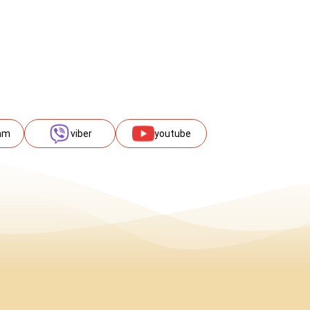
am
viber
youtube