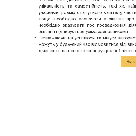
унікальність та самостійність, такі як: на
учасників, розмір статутного капіталу, част
тощо, необхідно зазначати у рішенні про
необхідно вказувати про провадження дія
рішення підписується усіма засновниками.
Незважаючи, на усі плюси та мінуси викорис
можуть у будь-який час відмовитися від ви
діяльність на основі власноруч розробленог
Чит