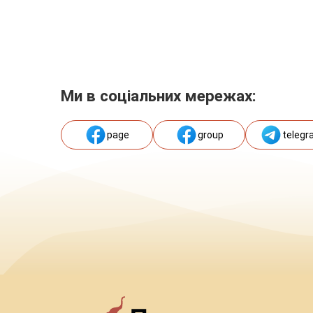
Ми в соціальних мережах:
page
group
telegr