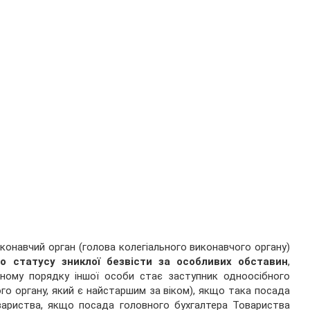
виконавчий орган (голова колегіального виконавчого органу)
о статусу зниклої безвісти за особливих обставин
,
еному порядку іншої особи стає заступник одноосібного
го органу, який є найстаршим за віком), якщо така посада
овариства, якщо посада головного бухгалтера Товариства