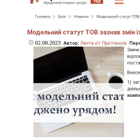
☰
Укр
Головна
Блог
Новини
Модельний статут ТОВ з
Модельний статут ТОВ зазнав змін із
02.08.2023
Автор:
Лента от Протокола
Пере
Зміни
відпо
поста
Внесе
1) за
діяль
компе