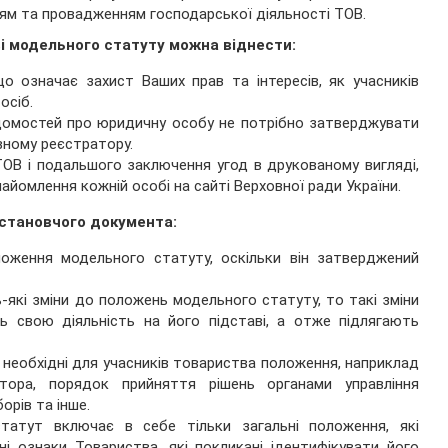
інням та провадженням господарської діяльності ТОВ.
ві модельного статуту можна віднести:
 означає захист Ваших прав та інтересів, як учасників
осіб.
ідомостей про юридичну особу не потрібно затверджувати
вному реєстратору.
ТОВ і подальшого заключення угод в друкованому вигляді,
йомлення кожній особі на сайті Верховної ради України.
установчого документа:
оження модельного статуту, оскільки він затверджений
ь-які зміни до положень модельного статуту, то такі зміни
ь свою діяльність на його підставі, а отже підлягають
необхідні для учасників товариства положення, наприклад
ора, порядок прийняття рішень органами управління
орів та інше.
атут включає в себе тільки загальні положення, які
і ознаки Товариства, які покликані ідентифікувати його