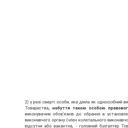
2) у разі смерті особи, яка діяла як одноосібний 
Товариства
, набуття такою особою правовог
виконувачем обов'язків до обрання в установл
виконавчого органу (член колегіального виконавчо
відсутня або вакантна, - головний бухгалтер Т