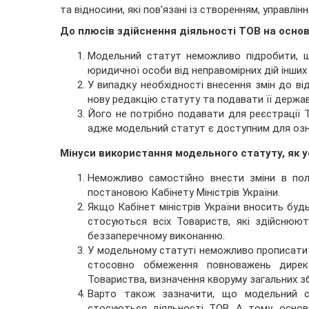
та відносини, які пов’язані із створенням, управл
До плюсів здійснення діяльності ТОВ на осно
Модельний статут неможливо підробити, що
юридичної особи від неправомірних дій інших 
У випадку необхідності внесення змін до в
нову редакцію статуту та подавати її держа
Його не потрібно подавати для реєстрації 
адже модельний статут є доступним для озна
Мінуси використання модельного статуту, як 
Неможливо самостійно внести зміни в пол
постановою Кабінету Міністрів України.
Якщо Кабінет міністрів України вносить буд
стосуються всіх Товариств, які здійснюют
беззаперечному виконанню.
У модельному статуті неможливо прописати 
стосовно обмеження повноважень директ
Товариства, визначення кворуму загальних зб
Варто також зазначити, що модельний ст
стосуються діяльності ТОВ. А тому, основн