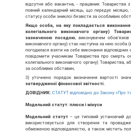
відсутня або вакантна, - працівник Товариства
повний календарний місяць, що передує місяцю,
статусу особи зниклої безвісти за особливих обст
Якщо особа, на яку покладається виконання 
колегіального виконавчого органу) Товари
зазначеною посадою
, виконувачем обов'язків
виконавчого органу) стає наступна за нею особа (в
погодилася взяти на себе виконання відповідних о
повідомити учасникам Товариства про смерть ос
колегіального виконавчого органу) Товариства, а
за особливих обставин;
3) уточнено порядок визначення вартості знач
затвердженої фінансової звітності.
ДОВІДНИК:
СТАТУТ відповідно до Закону «Про т
Модельний статут: плюси і мінуси
Модельний статут
– це типовий установчий док
використовується для створення та провадже
обмеженою відповідалністю, а також містить пол