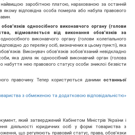
 з найвищою заробітною платою, нарахованою за останній
 в якому відповідна особа померла або набула правового
авин.
обов'язків одноосібного виконавчого органу (голови
ства, відмовляється від виконання обов'язків за
 одноосібного виконавчого органу (голови колегіального
ідповідно до переліку осіб, визначених в цьому пункті), яка
бов'язків. Виконувач обов'язків зобов'язаний невідкладно
оби, яка діяла як одноосібний виконавчий орган (голова
бо набуття нею правового статусу особи зниклої безвісти
ного правочину. Тепер користуються даними
останньої
овариства з обмеженою та додатковою відповідальністю»
умент, який затверджений Кабінетом Міністрів України і
ння діяльності юридичних осіб у формі товариства з
оження, що регулюють правовий статус, права, обов’язки