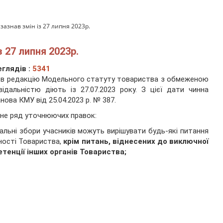
азнав змін із 27 липня 2023р.
 27 липня 2023р.
глядів :
5341
 в редакцію Модельного статуту товариства з обмеженою
відальністю діють із 27.07.2023 року. З цієї дати чинна
нова КМУ від 25.04.2023 р. № 387.
не ряд уточнюючих правок:
гальні збори учасників можуть вирішувати будь-які питання
ності Товариства,
крім питань, віднесених до виключної
тенції інших органів Товариства;