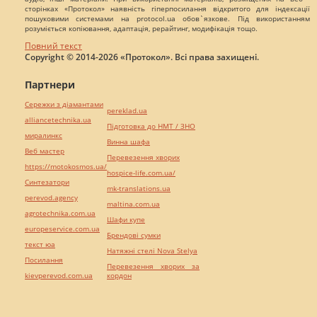
сторінках «Протокол» наявність гіперпосилання відкритого для індексації
пошуковими системами на protocol.ua обов`язкове. Під використанням
розуміється копіювання, адаптація, рерайтинг, модифікація тощо.
Повний текст
Copyright © 2014-2026 «Протокол». Всі права захищені.
Партнери
Сережки з діамантами
pereklad.ua
alliancetechnika.ua
Підготовка до НМТ / ЗНО
миралинкс
Винна шафа
Веб мастер
Перевезення хворих
https://motokosmos.ua/
hospice-life.com.ua/
Синтезатори
mk-translations.ua
perevod.agency
maltina.com.ua
agrotechnika.com.ua
Шафи купе
europeservice.com.ua
Брендові сумки
текст юа
Натяжні стелі Nova Stelya
Посилання
Перевезення хворих за
kievperevod.com.ua
кордон