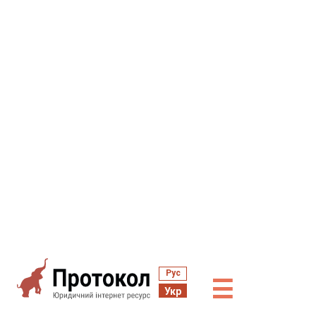
Рус
☰
Укр