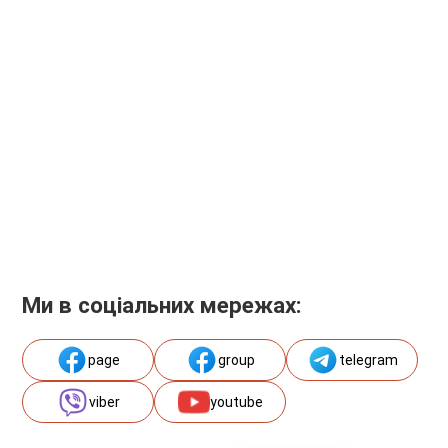
Ми в соціальних мережах:
page
group
telegram
viber
youtube