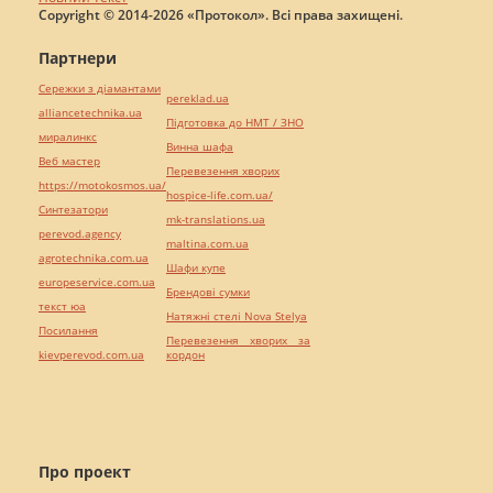
Copyright © 2014-2026 «Протокол». Всі права захищені.
Партнери
Сережки з діамантами
pereklad.ua
alliancetechnika.ua
Підготовка до НМТ / ЗНО
миралинкс
Винна шафа
Веб мастер
Перевезення хворих
https://motokosmos.ua/
hospice-life.com.ua/
Синтезатори
mk-translations.ua
perevod.agency
maltina.com.ua
agrotechnika.com.ua
Шафи купе
europeservice.com.ua
Брендові сумки
текст юа
Натяжні стелі Nova Stelya
Посилання
Перевезення хворих за
kievperevod.com.ua
кордон
Про проект