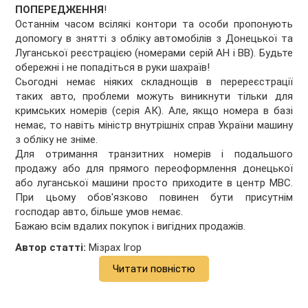
ПОПЕРЕДЖЕННЯ
!
Останнім часом всілякі контори та особи пропонують
допомогу в знятті з обліку автомобілів з Донецької та
Луганської реєстрацією (номерами серій АН і ВВ). Будьте
обережні і не попадіться в руки шахраїв!
Сьогодні немає ніяких складнощів в перереєстрації
таких авто, проблеми можуть виникнути тільки для
кримських номерів (серія АК). Але, якщо номера в базі
немає, то навіть міністр внутрішніх справ України машину
з обліку не зніме.
Для отримання транзитних номерів і подальшого
продажу або для прямого переоформлення донецької
або луганської машини просто приходите в центр МВС.
При цьому обов'язково повинен бути присутнім
господар авто, більше умов немає.
Бажаю всім вдалих покупок і вигідних продажів.
Автор статті:
Мізрах Ігор
Читати повністю