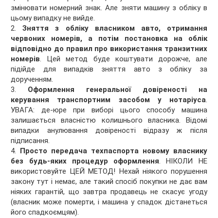
змінювати номерний знак. Але зняти машину з обліку в
цьому випадку не вийде.
2.
Зняття з обліку власником авто, отримання
червоних номерів, а потім постановка на облік
відповідно до правил про використання транзитних
номерів
. Цей метод буде коштувати дорожче, але
підійде для випадків зняття авто з обліку за
дорученням.
3.
Оформлення генеральної довіреності на
керування транспортним засобом у нотаріуса
.
УВАГА: де-юре при виборі цього способу машина
залишається власністю колишнього власника. Відомі
випадки анулювання довіреності відразу ж після
підписання.
4.
Просто передача техпаспорта новому власнику
без будь-яких процедур оформлення
. НІКОЛИ НЕ
використовуйте ЦЕЙ МЕТОД! Нехай ніякого порушення
закону тут і немає, але такий спосіб покупки не дає вам
ніяких гарантій, що завтра продавець не скасує угоду
(власник може померти, і машина у спадок дістанеться
його спадкоємцям).