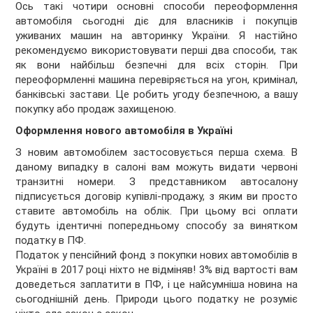
Ось такі чотири основні способи переоформлення
автомобіля сьогодні діє для власників і покупців
уживаних машин на авторинку України. Я настійно
рекомендуємо використовувати перші два способи, так
як вони найбільш безпечні для всіх сторін. При
переоформленні машина перевіряється на угон, кримінал,
банківські застави. Це робить угоду безпечною, а вашу
покупку або продаж захищеною.
Оформлення нового автомобіля в Україні
З новим автомобілем застосовується перша схема. В
даному випадку в салоні вам можуть видати червоні
транзитні номери. З представником автосалону
підписується договір купівлі-продажу, з яким ви просто
ставите автомобіль на облік. При цьому всі оплати
будуть ідентичні попередньому способу за винятком
податку в ПФ.
Податок у пенсійний фонд з покупки нових автомобілів в
Україні в 2017 році ніхто не відміняв! 3% від вартості вам
доведеться заплатити в ПФ, і це найсумніша новина на
сьогоднішній день. Природи цього податку не розуміє