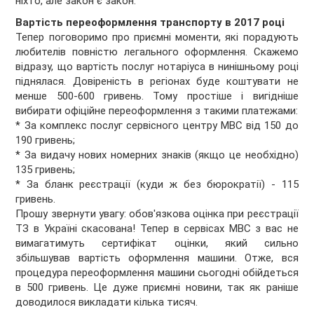
ніхто, але закон є закон.
Вартість переоформлення транспорту в 2017 році
Тепер поговоримо про приємні моменти, які порадують
любителів повністю легального оформлення. Скажемо
відразу, що вартість послуг нотаріуса в нинішньому році
піднялася. Довіреність в регіонах буде коштувати не
менше 500-600 гривень. Тому простіше і вигідніше
вибирати офіційне переоформлення з такими платежами:
* За комплекс послуг сервісного центру МВС від 150 до
190 гривень;
* За видачу нових номерних знаків (якщо це необхідно)
135 гривень;
* За бланк реєстрації (куди ж без бюрократії) - 115
гривень.
Прошу звернути увагу: обов'язкова оцінка при реєстрації
ТЗ в Україні скасована! Тепер в сервісах МВС з вас не
вимагатимуть сертифікат оцінки, який сильно
збільшував вартість оформлення машини. Отже, вся
процедура переоформлення машини сьогодні обійдеться
в 500 гривень. Це дуже приємні новини, так як раніше
доводилося викладати кілька тисяч.