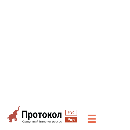
Рус
☰
Укр