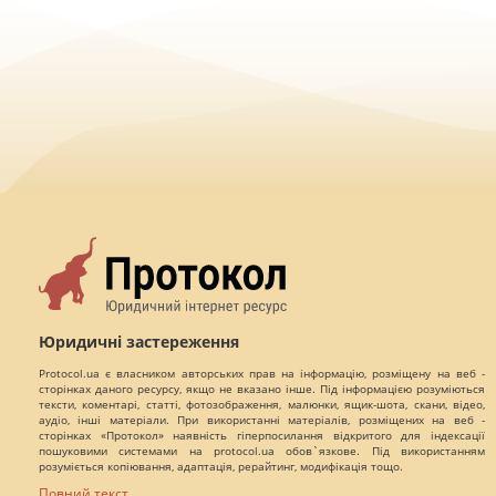
Юридичні застереження
Protocol.ua є власником авторських прав на інформацію, розміщену на веб -
сторінках даного ресурсу, якщо не вказано інше. Під інформацією розуміються
тексти, коментарі, статті, фотозображення, малюнки, ящик-шота, скани, відео,
аудіо, інші матеріали. При використанні матеріалів, розміщених на веб -
сторінках «Протокол» наявність гіперпосилання відкритого для індексації
пошуковими системами на protocol.ua обов`язкове. Під використанням
розуміється копіювання, адаптація, рерайтинг, модифікація тощо.
Повний текст