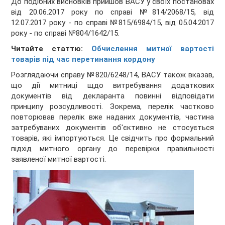
До подібних висновків прийшов ВАСУ у своїх постановах
від 20.06.2017 року по справі №814/2068/15, від
12.07.2017 року - по справі №815/6984/15, від 05.04.2017
року - по справі №804/1642/15.
Читайте статтю:
Обчислення митної вартості
товарів під час перетинання кордону
Розглядаючи справу №820/6248/14, ВАСУ також вказав,
що дії митниці щдо витребування додаткових
документів від декларанта повинні відповідати
принципу розсудливості. Зокрема, перелік частково
повторював перелік вже наданих документів, частина
затребуваних документів об'єктивно не стосується
товарів, які імпортуються. Це свідчить про формальний
підхід митного органу до перевірки правильності
заявленої митної вартості.