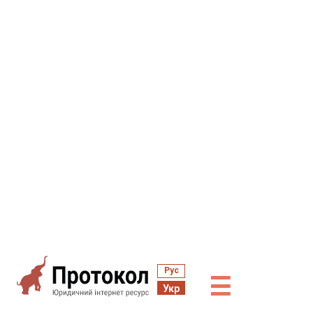
Рус
☰
Укр