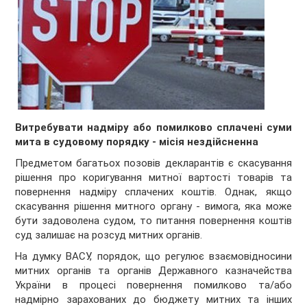
Витребувати надміру або помилково сплачені суми
мита в судовому порядку - місія нездійсненна
Предметом багатьох позовів декларантів є скасування
рішення про коригування митної вартості товарів та
повернення надміру сплачених коштів. Однак, якщо
скасування рішення митного органу - вимога, яка може
бути задоволена судом, то питання повернення коштів
суд залишає на розсуд митних органів.
На думку ВАСУ, порядок, що регулює взаємовідносини
митних органів та органів Державного казначейства
України в процесі повернення помилково та/або
надмірно зарахованих до бюджету митних та інших