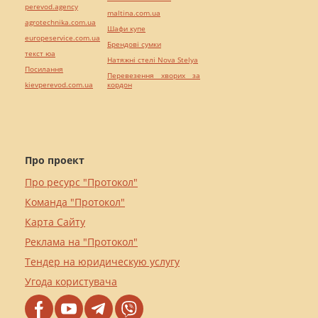
perevod.agency
maltina.com.ua
agrotechnika.com.ua
Шафи купе
europeservice.com.ua
Брендові сумки
текст юа
Натяжні стелі Nova Stelya
Посилання
Перевезення хворих за
kievperevod.com.ua
кордон
Про проект
Про ресурс "Протокол"
Команда "Протокол"
Карта Сайту
Реклама на "Протокол"
Тендер на юридическую услугу
Угода користувача