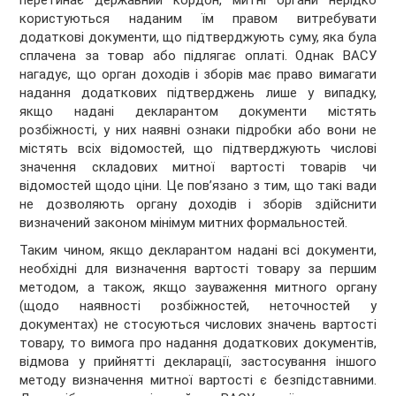
перетинає державний кордон, митні органи нерідко
користуються наданим їм правом витребувати
додаткові документи, що підтверджують суму, яка була
сплачена за товар або підлягає оплаті. Однак ВАСУ
нагадує, що орган доходів і зборів має право вимагати
надання додаткових підтверджень лише у випадку,
якщо надані декларантом документи містять
розбіжності, у них наявні ознаки підробки або вони не
містять всіх відомостей, що підтверджують числові
значення складових митної вартості товарів чи
відомостей щодо ціни. Це пов’язано з тим, що такі вади
не дозволяють органу доходів і зборів здійснити
визначений законом мінімум митних формальностей.
Таким чином, якщо декларантом надані всі документи,
необхідні для визначення вартості товару за першим
методом, а також, якщо зауваження митного органу
(щодо наявності розбіжностей, неточностей у
документах) не стосуються числових значень вартості
товару, то вимога про надання додаткових документів,
відмова у прийнятті декларації, застосування іншого
методу визначення митної вартості є безпідставними.