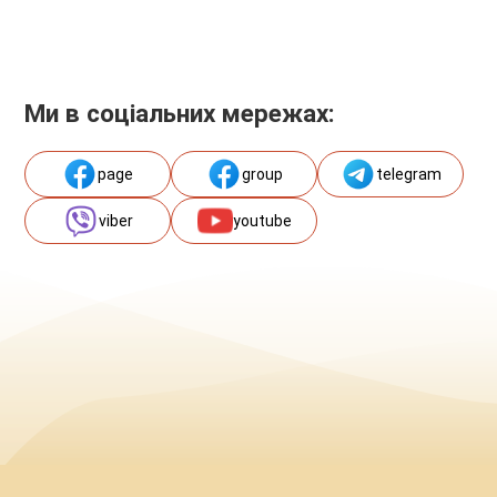
Ми в соціальних мережах:
page
group
telegram
viber
youtube