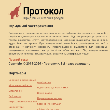
Юридичні застереження
Protocol.ua є власником авторських прав на інформацію, розміщену на веб -
сторінках даного ресурсу, якщо не вказано інше. Під інформацією розуміються
тексти, коментарі, статті, фотозображення, малюнки, ящик-шота, скани, відео,
аудіо, інші матеріали. При використанні матеріалів, розміщених на веб -
сторінках «Протокол» наявність гіперпосилання відкритого для індексації
пошуковими системами на protocol.ua обов`язкове. Під використанням
розуміється копіювання, адаптація, рерайтинг, модифікація тощо.
Повний текст
Copyright © 2014-2026 «Протокол». Всі права захищені.
Партнери
Сережки з діамантами
pereklad.ua
alliancetechnika.ua
Підготовка до НМТ / ЗНО
миралинкс
Винна шафа
Веб мастер
Перевезення хворих
https://motokosmos.ua/
hospice-life.com.ua/
Синтезатори
mk-translations.ua