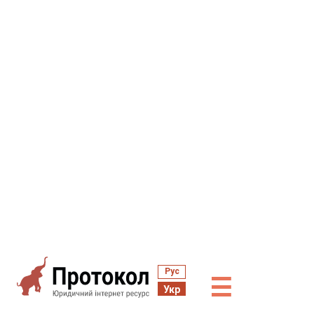
Рус
☰
Укр