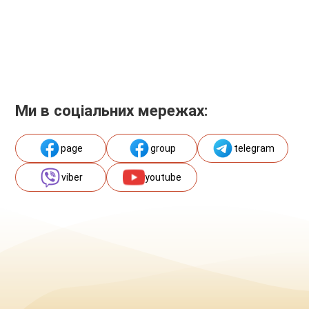
Ми в соціальних мережах:
page
group
telegram
viber
youtube