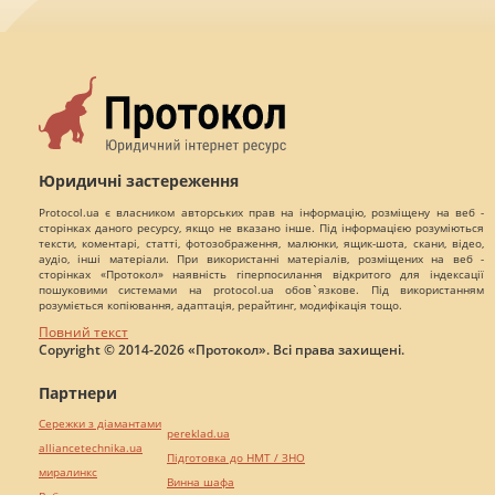
Юридичні застереження
Protocol.ua є власником авторських прав на інформацію, розміщену на веб -
сторінках даного ресурсу, якщо не вказано інше. Під інформацією розуміються
тексти, коментарі, статті, фотозображення, малюнки, ящик-шота, скани, відео,
аудіо, інші матеріали. При використанні матеріалів, розміщених на веб -
сторінках «Протокол» наявність гіперпосилання відкритого для індексації
пошуковими системами на protocol.ua обов`язкове. Під використанням
розуміється копіювання, адаптація, рерайтинг, модифікація тощо.
Повний текст
Copyright © 2014-2026 «Протокол». Всі права захищені.
Партнери
Сережки з діамантами
pereklad.ua
alliancetechnika.ua
Підготовка до НМТ / ЗНО
миралинкс
Винна шафа