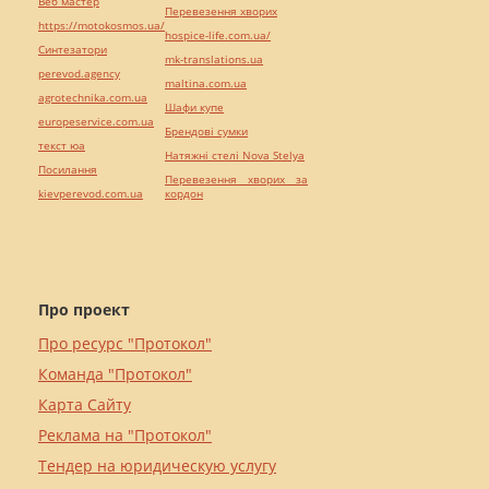
Веб мастер
Перевезення хворих
https://motokosmos.ua/
hospice-life.com.ua/
Синтезатори
mk-translations.ua
perevod.agency
maltina.com.ua
agrotechnika.com.ua
Шафи купе
europeservice.com.ua
Брендові сумки
текст юа
Натяжні стелі Nova Stelya
Посилання
Перевезення хворих за
kievperevod.com.ua
кордон
Про проект
Про ресурс "Протокол"
Команда "Протокол"
Карта Сайту
Реклама на "Протокол"
Тендер на юридическую услугу