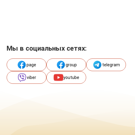
Мы в социальных сетях:
page
group
telegram
viber
youtube