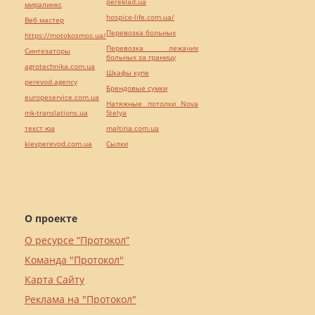
pereklad.ua
миралинкс
hospice-life.com.ua/
Веб мастер
Перевозка больных
https://motokosmos.ua/
Перевозка лежачих
Синтезаторы
больных за границу
agrotechnika.com.ua
Шкафы купе
perevod.agency
Брендовые сумки
europeservice.com.ua
Натяжные потолки Nova
mk-translations.ua
Stelya
текст юа
maltina.com.ua
kievperevod.com.ua
Cылки
О проекте
О ресурсе “Протокол”
Команда "Протокол"
Карта Сайту
Реклама на "Протокол"