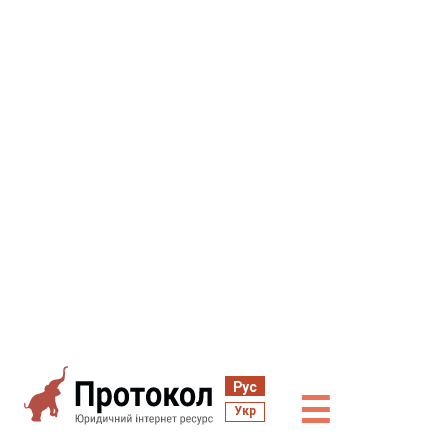
Рус
☰
Укр