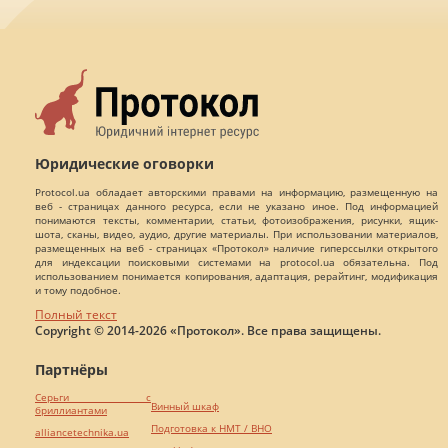
Юридические оговорки
Protocol.ua обладает авторскими правами на информацию, размещенную на
веб - страницах данного ресурса, если не указано иное. Под информацией
понимаются тексты, комментарии, статьи, фотоизображения, рисунки, ящик-
шота, сканы, видео, аудио, другие материалы. При использовании материалов,
размещенных на веб - страницах «Протокол» наличие гиперссылки открытого
для индексации поисковыми системами на protocol.ua обязательна. Под
использованием понимается копирования, адаптация, рерайтинг, модификация
и тому подобное.
Полный текст
Copyright © 2014-2026 «Протокол». Все права защищены.
Партнёры
Серьги с
Винный шкаф
бриллиантами
Подготовка к НМТ / ВНО
alliancetechnika.ua