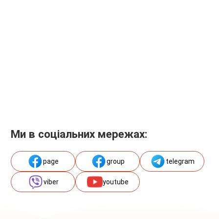
Ми в соціальних мережах:
page
group
telegram
viber
youtube