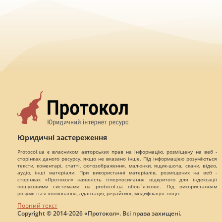
Юридичні застереження
Protocol.ua є власником авторських прав на інформацію, розміщену на веб -
сторінках даного ресурсу, якщо не вказано інше. Під інформацією розуміються
тексти, коментарі, статті, фотозображення, малюнки, ящик-шота, скани, відео,
аудіо, інші матеріали. При використанні матеріалів, розміщених на веб -
сторінках «Протокол» наявність гіперпосилання відкритого для індексації
пошуковими системами на protocol.ua обов`язкове. Під використанням
розуміється копіювання, адаптація, рерайтинг, модифікація тощо.
Повний текст
Copyright © 2014-2026 «Протокол». Всі права захищені.