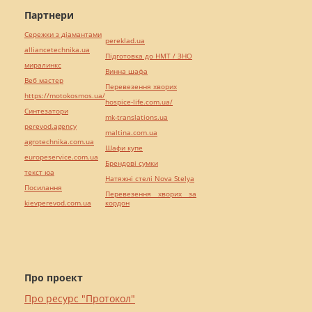
Партнери
Сережки з діамантами
pereklad.ua
alliancetechnika.ua
Підготовка до НМТ / ЗНО
миралинкс
Винна шафа
Веб мастер
Перевезення хворих
https://motokosmos.ua/
hospice-life.com.ua/
Синтезатори
mk-translations.ua
perevod.agency
maltina.com.ua
agrotechnika.com.ua
Шафи купе
europeservice.com.ua
Брендові сумки
текст юа
Натяжні стелі Nova Stelya
Посилання
Перевезення хворих за
kievperevod.com.ua
кордон
Про проект
Про ресурс "Протокол"