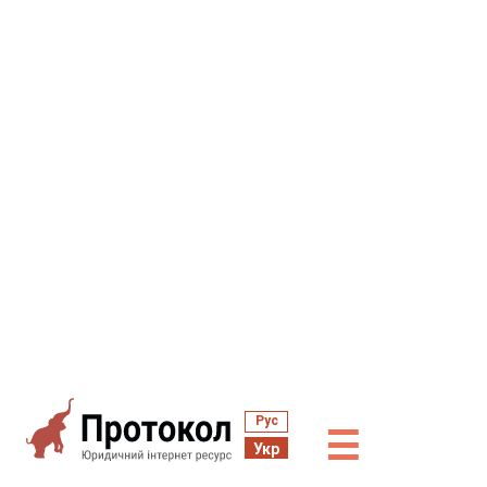
Рус
☰
Укр