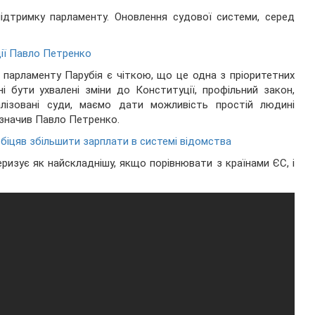
підтримку парламенту. Оновлення судової системи, серед
ції Павло Петренко
 парламенту Парубія є чіткою, що це одна з пріоритетних
 бути ухвалені зміни до Конституції, профільний закон,
алізовані суди, маємо дати можливість простій людині
азначив Павло Петренко.
обіцяв збільшити зарплати в системі відомства
еризує як найскладнішу, якщо порівнювати з країнами ЄС, і