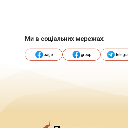
Ми в соціальних мережах:
page
group
telegr