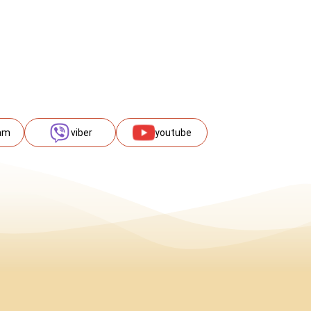
am
viber
youtube