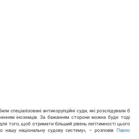
или спеціалізовані антикорупційні суди, які розслідували б
лученням іноземців. За бажанням сторони можна буде тоді
 для того, щоб отримати більший рівень легітимності цього
мо нашу національну судову систему», – розповів
Павло