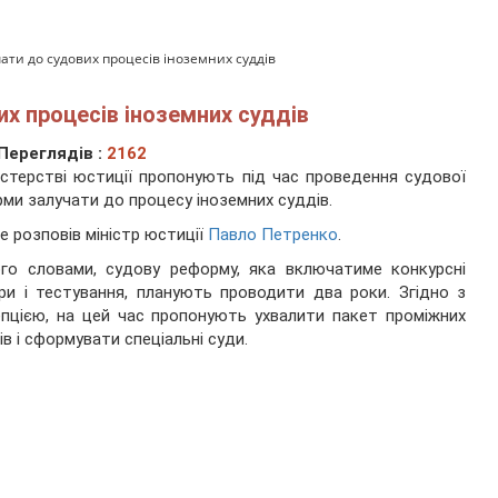
ати до судових процесів іноземних суддів
х процесів іноземних суддів
Переглядів :
2162
істерстві юстиції пропонують під час проведення судової
ми залучати до процесу іноземних суддів.
е розповів міністр юстиції
Павло Петренко
.
го словами, судову реформу, яка включатиме конкурсні
ри і тестування, планують проводити два роки. Згідно з
пцією, на цей час пропонують ухвалити пакет проміжних
ів і сформувати спеціальні суди.