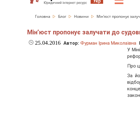
☰
Укр
Головна
Блог
Новини
Мін’юст пропонує залуч
Мін’юст пропонує залучати до судови
25.04.2016
Автор:
Фурман Ірина Миколаївна
У Мін
рефор
Про ц
За йо
відбо
конце
закон