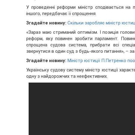
У проведенні реформи міністр сподівається на 
іншого, передбачає її спрощення.
Згадайте новину:
Скільки заробляє міністр юсти
«Зараз маю стриманий оптимізм. І позиція голови
реформ, яку повинен зробити парламент. Повинні
спрощена судова система, прибрати всі спеці
звернутися в один суд з будь-якого питання», – з
Згадайте новину:
Міністр юстиції П.Петренко по
Українську судову систему міністр юстиції характ
одну з найдорожчих та неефективних.