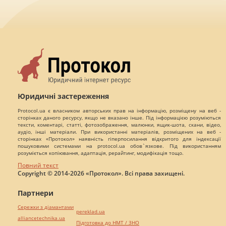
Юридичні застереження
Protocol.ua є власником авторських прав на інформацію, розміщену на веб -
сторінках даного ресурсу, якщо не вказано інше. Під інформацією розуміються
тексти, коментарі, статті, фотозображення, малюнки, ящик-шота, скани, відео,
аудіо, інші матеріали. При використанні матеріалів, розміщених на веб -
сторінках «Протокол» наявність гіперпосилання відкритого для індексації
пошуковими системами на protocol.ua обов`язкове. Під використанням
розуміється копіювання, адаптація, рерайтинг, модифікація тощо.
Повний текст
Copyright © 2014-2026 «Протокол». Всі права захищені.
Партнери
Сережки з діамантами
pereklad.ua
alliancetechnika.ua
Підготовка до НМТ / ЗНО