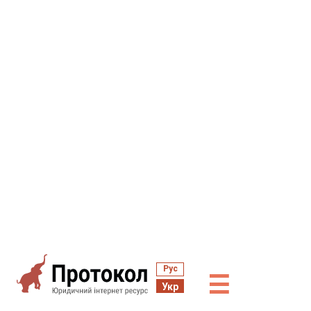
Рус
☰
Укр