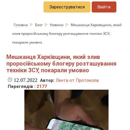
Зареєструватися
Ввійти
Головна
Блог
Новини
Мешканця Харківщини, який
злив проросійському блогеру розташування техніки ЗСУ,
покарали умовно
Мешканця Харківщини, який злив
проросійському блогеру розташування
техніки ЗСУ, покарали умовно
12.07.2022
Автор:
Лента от Протокола
Переглядів :
2177