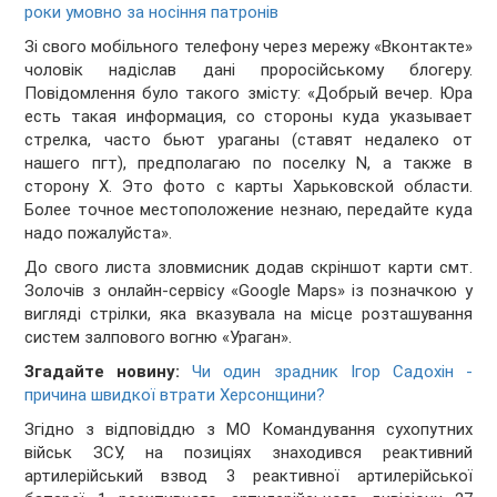
роки умовно за носіння патронів
Зі свого мобільного телефону через мережу «Вконтакте»
чоловік надіслав дані проросійському блогеру.
Повідомлення було такого змісту: «Добрый вечер. Юра
есть такая информация, со стороны куда указывает
стрелка, часто бьют ураганы (ставят недалеко от
нашего пгт), предполагаю по поселку N, а также в
сторону Х. Это фото с карты Харьковской области.
Более точное местоположение незнаю, передайте куда
надо пожалуйста».
До свого листа зловмисник додав скріншот карти смт.
Золочів з онлайн-сервісу «Google Maps» із позначкою у
вигляді стрілки, яка вказувала на місце розташування
систем залпового вогню «Ураган».
Згадайте новину:
Чи один зрадник Ігор Садохін -
причина швидкої втрати Херсонщини?
Згідно з відповіддю з МО Командування сухопутних
військ ЗСУ, на позиціях знаходився реактивний
артилерійський взвод 3 реактивної артилерійської