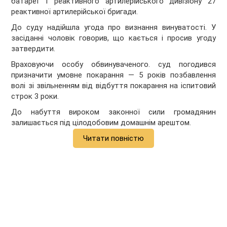
батареї 1 реактивного артилерійського дивізіону 27
реактивної артилерійської бригади.
До суду надійшла угода про визнання винуватості. У
засіданні чоловік говорив, що кається і просив угоду
затвердити.
Враховуючи особу обвинуваченого. суд погодився
призначити умовне покарання — 5 років позбавлення
волі зі звільненням від відбуття покарання на іспитовий
строк 3 роки.
До набуття вироком законної сили громадянин
залишається під цілодобовим домашнім арештом.
Читати повністю