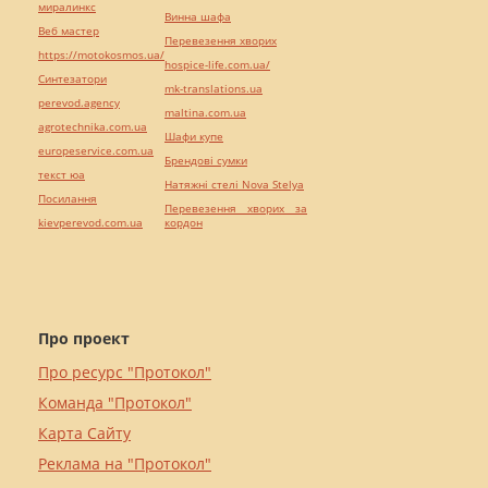
миралинкс
Винна шафа
Веб мастер
Перевезення хворих
https://motokosmos.ua/
hospice-life.com.ua/
Синтезатори
mk-translations.ua
perevod.agency
maltina.com.ua
agrotechnika.com.ua
Шафи купе
europeservice.com.ua
Брендові сумки
текст юа
Натяжні стелі Nova Stelya
Посилання
Перевезення хворих за
kievperevod.com.ua
кордон
Про проект
Про ресурс "Протокол"
Команда "Протокол"
Карта Сайту
Реклама на "Протокол"