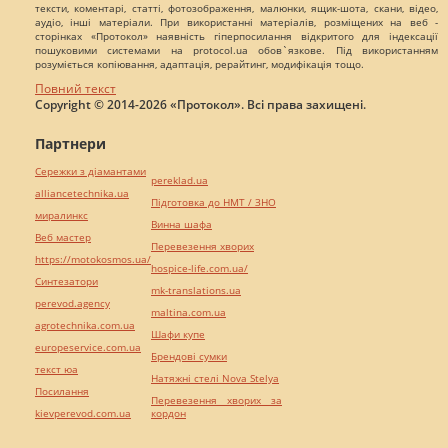
тексти, коментарі, статті, фотозображення, малюнки, ящик-шота, скани, відео,
аудіо, інші матеріали. При використанні матеріалів, розміщених на веб -
сторінках «Протокол» наявність гіперпосилання відкритого для індексації
пошуковими системами на protocol.ua обов`язкове. Під використанням
розуміється копіювання, адаптація, рерайтинг, модифікація тощо.
Повний текст
Copyright © 2014-2026 «Протокол». Всі права захищені.
Партнери
Сережки з діамантами
pereklad.ua
alliancetechnika.ua
Підготовка до НМТ / ЗНО
миралинкс
Винна шафа
Веб мастер
Перевезення хворих
https://motokosmos.ua/
hospice-life.com.ua/
Синтезатори
mk-translations.ua
perevod.agency
maltina.com.ua
agrotechnika.com.ua
Шафи купе
europeservice.com.ua
Брендові сумки
текст юа
Натяжні стелі Nova Stelya
Посилання
Перевезення хворих за
kievperevod.com.ua
кордон