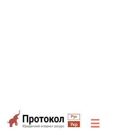
Рус
☰
Укр