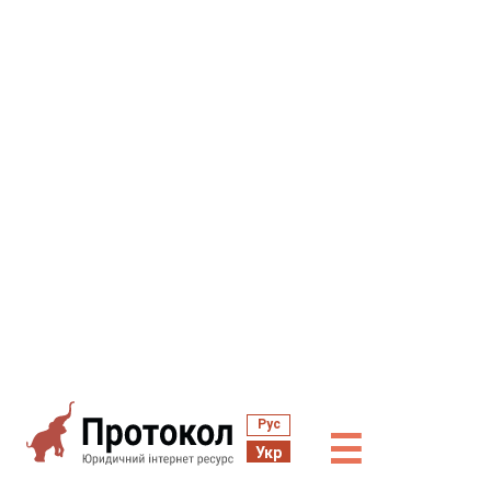
Рус
☰
Укр