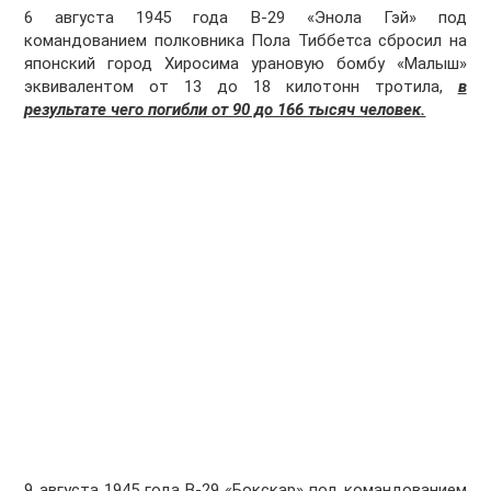
6 августа 1945 года В-29 «Энола Гэй» под
командованием полковника Пола Тиббетса сбросил на
японский город Хиросима урановую бомбу «Малыш»
эквивалентом от 13 до 18 килотонн тротила,
в
результате чего погибли от 90 до 166 тысяч человек.
9 августа 1945 года В-29 «Бокскар» под командованием