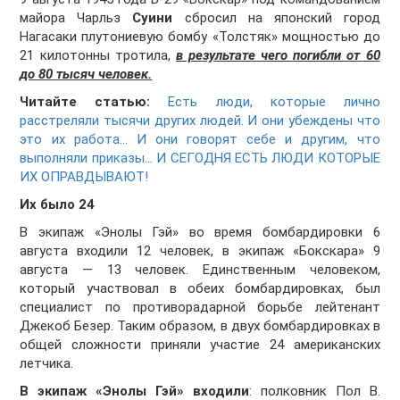
майора Чарльз
Суини
сбросил на японский город
Нагасаки плутониевую бомбу «Толстяк» мощностью до
21 килотонны тротила,
в результате чего погибли от 60
до 80 тысяч человек.
Читайте статью:
Есть люди, которые лично
расстреляли тысячи других людей. И они убеждены что
это их работа... И они говорят себе и другим, что
выполняли приказы... И СЕГОДНЯ ЕСТЬ ЛЮДИ КОТОРЫЕ
ИХ ОПРАВДЫВАЮТ!
Их было 24
В экипаж «Энолы Гэй» во время бомбардировки 6
августа входили 12 человек, в экипаж «Бокскара» 9
августа — 13 человек. Единственным человеком,
который участвовал в обеих бомбардировках, был
специалист по противорадарной борьбе лейтенант
Джекоб Безер. Таким образом, в двух бомбардировках в
общей сложности приняли участие 24 американских
летчика.
В экипаж «Энолы Гэй» входили
: полковник Пол В.