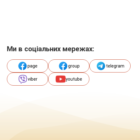
Ми в соціальних мережах:
page
group
telegram
viber
youtube