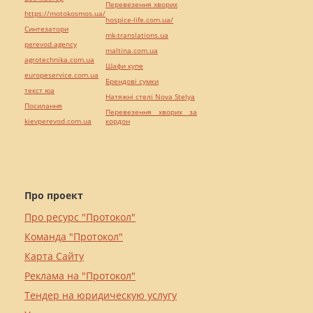
Перевезення хворих
https://motokosmos.ua/
hospice-life.com.ua/
Синтезатори
mk-translations.ua
perevod.agency
maltina.com.ua
agrotechnika.com.ua
Шафи купе
europeservice.com.ua
Брендові сумки
текст юа
Натяжні стелі Nova Stelya
Посилання
Перевезення хворих за
kievperevod.com.ua
кордон
Про проект
Про ресурс "Протокол"
Команда "Протокол"
Карта Сайту
Реклама на "Протокол"
Тендер на юридическую услугу