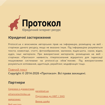
Юридичні застереження
Protocol.ua є власником авторських прав на інформацію, розміщену на веб -
сторінках даного ресурсу, якщо не вказано інше. Під інформацією розуміються
тексти, коментарі, статті, фотозображення, малюнки, ящик-шота, скани, відео,
аудіо, інші матеріали. При використанні матеріалів, розміщених на веб -
сторінках «Протокол» наявність гіперпосилання відкритого для індексації
пошуковими системами на protocol.ua обов`язкове. Під використанням
розуміється копіювання, адаптація, рерайтинг, модифікація тощо.
Повний текст
Copyright © 2014-2026 «Протокол». Всі права захищені.
Партнери
Сережки з діамантами
pereklad.ua
alliancetechnika.ua
Підготовка до НМТ / ЗНО
миралинкс
Винна шафа
Веб мастер