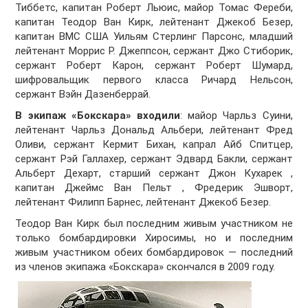
Тиббетс, капитан Роберт Льюис, майор Томас Фереби,
капитан Теодор Ван Кирк, лейтенант Джекоб Безер,
капитан ВМС США Уильям Стерлинг Парсонс, младший
лейтенант Моррис Р. Джеппсон, сержант Джо Стиборик,
сержант Роберт Карон, сержант Роберт Шумард,
шифровальщик первого класса Ричард Нельсон,
сержант Вэйн Дазенберрай.
В экипаж «Бокскара» входили
: майор Чарльз Суини,
лейтенант Чарльз Дональд Альбери, лейтенант Фред
Оливи, сержант Кермит Бихан, капрал Айб Спитцер,
сержант Рэй Галлахер, сержант Эдвард Бакли, сержант
Альберт Дехарт, старший сержант Джон Кухарек ,
капитан Джеймс Ван Пельт , Фредерик Эшворт,
лейтенант Филипп Барнес, лейтенант Джекоб Безер.
Теодор Ван Кирк был последним живым участником не
только бомбардировки Хиросимы, но и последним
живым участником обеих бомбардировок — последний
из членов экипажа «Бокскара» скончался в 2009 году.