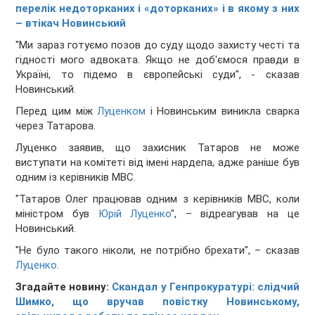
перелік недоторканих і «доторканих» і в якому з них
– втікач Новинський
"Ми зараз готуємо позов до суду щодо захисту честі та
гідності мого адвоката. Якщо не доб'ємося правди в
Україні, то підемо в європейські суди", - сказав
Новинський.
Перед цим між
Луценком
і Новинським виникла сварка
через Татарова.
Луценко заявив, що захисник Татаров не може
виступати на комітеті від імені нардепа, адже раніше був
одним із керівників МВС.
"Татаров Олег працював одним з керівників МВС, коли
міністром був
Юрій Луценко
", – відреагував на це
Новинський.
"Не було такого ніколи, не потрібно брехати", – сказав
Луценко
.
Згадайте новину:
Скандал у Генпрокуратурі: слідчий
Шимко, що вручав повістку Новинському,