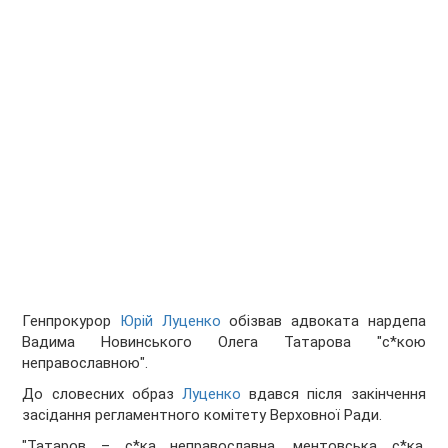
Генпрокурор
Юрій Луценко
обізвав адвоката нардепа
Вадима Новинського Олега Татарова "с*кою
неправославною".
До словесних образ
Луценко
вдався після закінчення
засідання регламентного комітету Верховної Ради.
"Татаров – с*ка неправославна, ментовська с*ка,