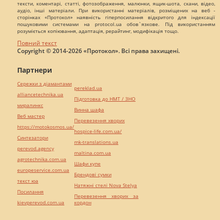
тексти, коментарі, статті, фотозображення, малюнки, ящик-шота, скани, відео,
аудіо, інші матеріали. При використанні матеріалів, розміщених на веб -
сторінках «Протокол» наявність гіперпосилання відкритого для індексації
пошуковими системами на protocol.ua обов`язкове. Під використанням
розуміється копіювання, адаптація, рерайтинг, модифікація тощо.
Повний текст
Copyright © 2014-2026 «Протокол». Всі права захищені.
Партнери
Сережки з діамантами
pereklad.ua
alliancetechnika.ua
Підготовка до НМТ / ЗНО
миралинкс
Винна шафа
Веб мастер
Перевезення хворих
https://motokosmos.ua/
hospice-life.com.ua/
Синтезатори
mk-translations.ua
perevod.agency
maltina.com.ua
agrotechnika.com.ua
Шафи купе
europeservice.com.ua
Брендові сумки
текст юа
Натяжні стелі Nova Stelya
Посилання
Перевезення хворих за
kievperevod.com.ua
кордон