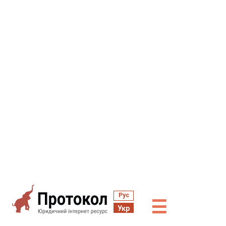
Рус
☰
Укр