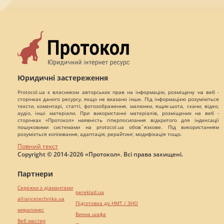
Юридичні застереження
Protocol.ua є власником авторських прав на інформацію, розміщену на веб -
сторінках даного ресурсу, якщо не вказано інше. Під інформацією розуміються
тексти, коментарі, статті, фотозображення, малюнки, ящик-шота, скани, відео,
аудіо, інші матеріали. При використанні матеріалів, розміщених на веб -
сторінках «Протокол» наявність гіперпосилання відкритого для індексації
пошуковими системами на protocol.ua обов`язкове. Під використанням
розуміється копіювання, адаптація, рерайтинг, модифікація тощо.
Повний текст
Copyright © 2014-2026 «Протокол». Всі права захищені.
Партнери
Сережки з діамантами
pereklad.ua
alliancetechnika.ua
Підготовка до НМТ / ЗНО
миралинкс
Винна шафа
Веб мастер