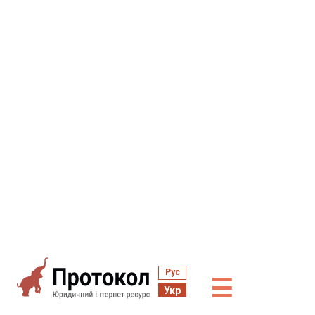
Рус
☰
Укр