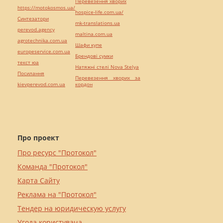
Перевезення хворих
https://motokosmos.ua/
hospice-life.com.ua/
Синтезатори
mk-translations.ua
perevod.agency
maltina.com.ua
agrotechnika.com.ua
Шафи купе
europeservice.com.ua
Брендові сумки
текст юа
Натяжні стелі Nova Stelya
Посилання
Перевезення хворих за
kievperevod.com.ua
кордон
Про проект
Про ресурс "Протокол"
Команда "Протокол"
Карта Сайту
Реклама на "Протокол"
Тендер на юридическую услугу
Угода користувача