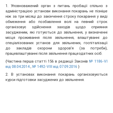
1. Уповноважений орган з питань пробації спільно з
адміністрацією установи виконання покарань не пізніше
ніж за три місяці до закінчення строку покарання у виді
обмеження або позбавлення волі на певний строк
організовує здійснення заходів щодо сприяння
засудженим, які готуються до звільнення, у визначенні
місця проживання після звільнення, влаштуванні до
спеціалізованих установ для звільнених, госпіталізації
до закладів охорони здоров’я (за потреби),
працевлаштуванні після звільнення працездатних осіб.
{Частина перша статті 156 в редакції Законів
№ 1186-VI
від 08.04.2014
,
№ 1492-VIII від 07.09.2016
}
2. В установах виконання покарань організовуються
курси підготовки засуджених до звільнення.