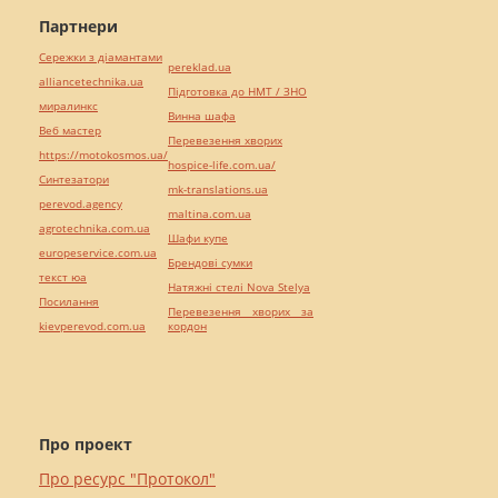
Партнери
Сережки з діамантами
pereklad.ua
alliancetechnika.ua
Підготовка до НМТ / ЗНО
миралинкс
Винна шафа
Веб мастер
Перевезення хворих
https://motokosmos.ua/
hospice-life.com.ua/
Синтезатори
mk-translations.ua
perevod.agency
maltina.com.ua
agrotechnika.com.ua
Шафи купе
europeservice.com.ua
Брендові сумки
текст юа
Натяжні стелі Nova Stelya
Посилання
Перевезення хворих за
kievperevod.com.ua
кордон
Про проект
Про ресурс "Протокол"