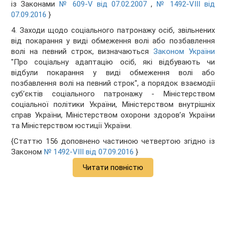
із Законами
№ 609-V від 07.02.2007
,
№ 1492-VIII від
07.09.2016
}
4. Заходи щодо соціального патронажу осіб, звільнених
від покарання у виді обмеження волі або позбавлення
волі на певний строк, визначаються
Законом України
"Про соціальну адаптацію осіб, які відбувають чи
відбули покарання у виді обмеження волі або
позбавлення волі на певний строк", а порядок взаємодії
суб’єктів соціального патронажу - Міністерством
соціальної політики України, Міністерством внутрішніх
справ України, Міністерством охорони здоров’я України
та Міністерством юстиції України.
{Статтю 156 доповнено частиною четвертою згідно із
Законом
№ 1492-VIII від 07.09.2016
}
Читати повністю