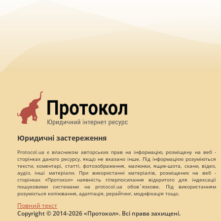
Юридичні застереження
Protocol.ua є власником авторських прав на інформацію, розміщену на веб -
сторінках даного ресурсу, якщо не вказано інше. Під інформацією розуміються
тексти, коментарі, статті, фотозображення, малюнки, ящик-шота, скани, відео,
аудіо, інші матеріали. При використанні матеріалів, розміщених на веб -
сторінках «Протокол» наявність гіперпосилання відкритого для індексації
пошуковими системами на protocol.ua обов`язкове. Під використанням
розуміється копіювання, адаптація, рерайтинг, модифікація тощо.
Повний текст
Copyright © 2014-2026 «Протокол». Всі права захищені.