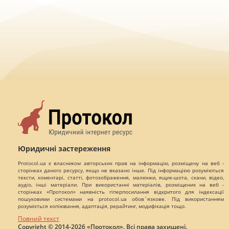
Юридичні застереження
Protocol.ua є власником авторських прав на інформацію, розміщену на веб -
сторінках даного ресурсу, якщо не вказано інше. Під інформацією розуміються
тексти, коментарі, статті, фотозображення, малюнки, ящик-шота, скани, відео,
аудіо, інші матеріали. При використанні матеріалів, розміщених на веб -
сторінках «Протокол» наявність гіперпосилання відкритого для індексації
пошуковими системами на protocol.ua обов`язкове. Під використанням
розуміється копіювання, адаптація, рерайтинг, модифікація тощо.
Повний текст
Copyright © 2014-2026 «Протокол». Всі права захищені.