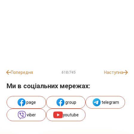
Попередня
Наступна
618/745
Ми в соціальних мережах:
page
group
telegram
viber
youtube