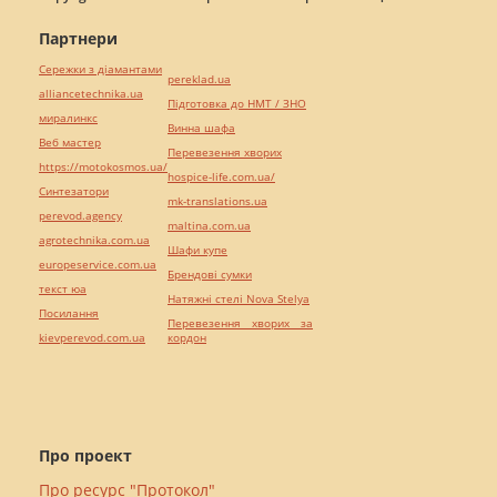
Партнери
Сережки з діамантами
pereklad.ua
alliancetechnika.ua
Підготовка до НМТ / ЗНО
миралинкс
Винна шафа
Веб мастер
Перевезення хворих
https://motokosmos.ua/
hospice-life.com.ua/
Синтезатори
mk-translations.ua
perevod.agency
maltina.com.ua
agrotechnika.com.ua
Шафи купе
europeservice.com.ua
Брендові сумки
текст юа
Натяжні стелі Nova Stelya
Посилання
Перевезення хворих за
kievperevod.com.ua
кордон
Про проект
Про ресурс "Протокол"