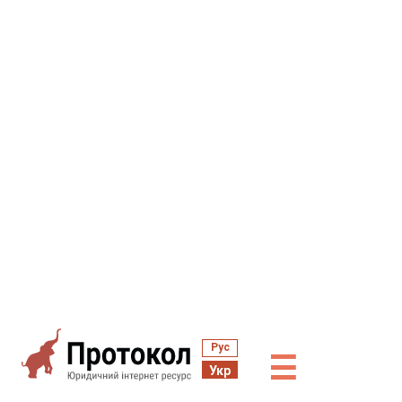
Рус
☰
Укр