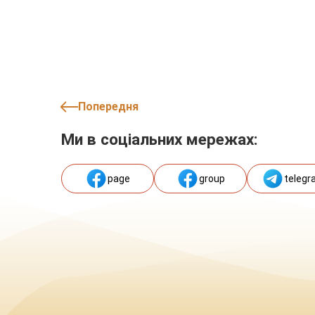
Попередня
Ми в соціальних мережах:
page
group
telegr