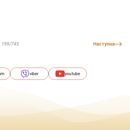
199/745
Наступна
am
viber
youtube