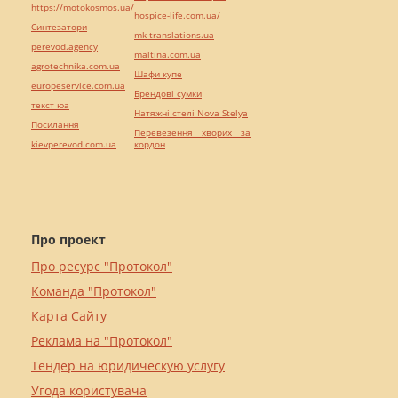
https://motokosmos.ua/
hospice-life.com.ua/
Синтезатори
mk-translations.ua
perevod.agency
maltina.com.ua
agrotechnika.com.ua
Шафи купе
europeservice.com.ua
Брендові сумки
текст юа
Натяжні стелі Nova Stelya
Посилання
Перевезення хворих за
kievperevod.com.ua
кордон
Про проект
Про ресурс "Протокол"
Команда "Протокол"
Карта Сайту
Реклама на "Протокол"
Тендер на юридическую услугу
Угода користувача