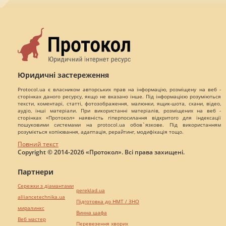
Юридичні застереження
Protocol.ua є власником авторських прав на інформацію, розміщену на веб -
сторінках даного ресурсу, якщо не вказано інше. Під інформацією розуміються
тексти, коментарі, статті, фотозображення, малюнки, ящик-шота, скани, відео,
аудіо, інші матеріали. При використанні матеріалів, розміщених на веб -
сторінках «Протокол» наявність гіперпосилання відкритого для індексації
пошуковими системами на protocol.ua обов`язкове. Під використанням
розуміється копіювання, адаптація, рерайтинг, модифікація тощо.
Повний текст
Copyright © 2014-2026 «Протокол». Всі права захищені.
Партнери
Сережки з діамантами
pereklad.ua
alliancetechnika.ua
Підготовка до НМТ / ЗНО
миралинкс
Винна шафа
Веб мастер
Перевезення хворих