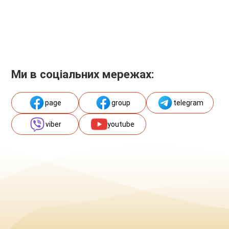
Ми в соціальних мережах:
page
group
telegram
viber
youtube