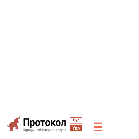
Рус
☰
Укр