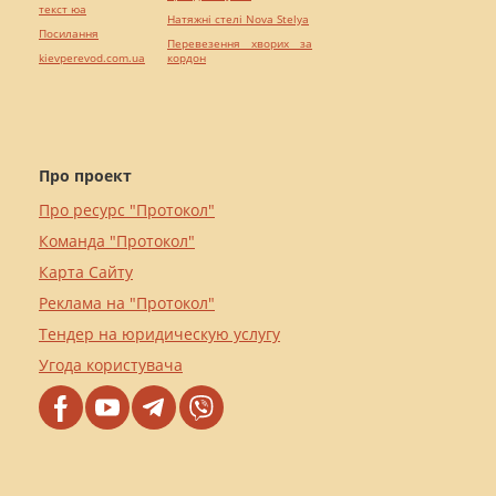
текст юа
Натяжні стелі Nova Stelya
Посилання
Перевезення хворих за
kievperevod.com.ua
кордон
Про проект
Про ресурс "Протокол"
Команда "Протокол"
Карта Сайту
Реклама на "Протокол"
Тендер на юридическую услугу
Угода користувача