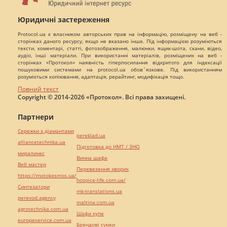
Юридичні застереження
Protocol.ua є власником авторських прав на інформацію, розміщену на веб -
сторінках даного ресурсу, якщо не вказано інше. Під інформацією розуміються
тексти, коментарі, статті, фотозображення, малюнки, ящик-шота, скани, відео,
аудіо, інші матеріали. При використанні матеріалів, розміщених на веб -
сторінках «Протокол» наявність гіперпосилання відкритого для індексації
пошуковими системами на protocol.ua обов`язкове. Під використанням
розуміється копіювання, адаптація, рерайтинг, модифікація тощо.
Повний текст
Copyright © 2014-2026 «Протокол». Всі права захищені.
Партнери
Сережки з діамантами
pereklad.ua
alliancetechnika.ua
Підготовка до НМТ / ЗНО
миралинкс
Винна шафа
Веб мастер
Перевезення хворих
https://motokosmos.ua/
hospice-life.com.ua/
Синтезатори
mk-translations.ua
perevod.agency
maltina.com.ua
agrotechnika.com.ua
Шафи купе
europeservice.com.ua
Брендові сумки