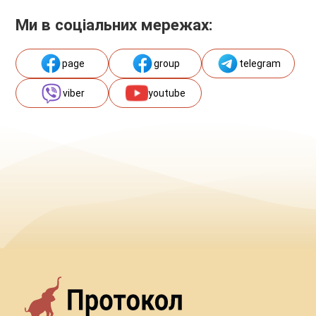
Ми в соціальних мережах:
page
group
telegram
viber
youtube