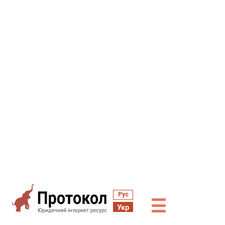
Рус
☰
Укр