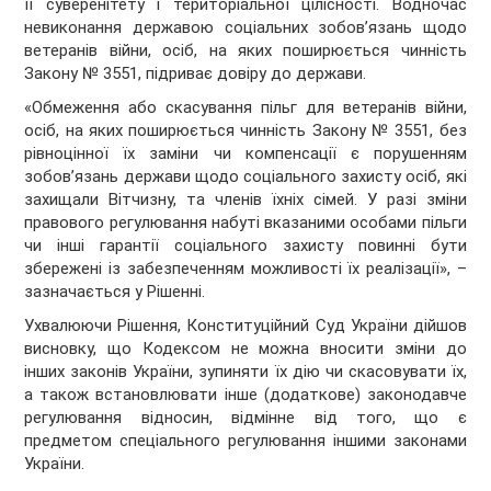
її суверенітету і територіальної цілісності. Водночас
невиконання державою соціальних зобов’язань щодо
ветеранів війни, осіб, на яких поширюється чинність
Закону № 3551, підриває довіру до держави.
«Обмеження або скасування пільг для ветеранів війни,
осіб, на яких поширюється чинність Закону № 3551, без
рівноцінної їх заміни чи компенсації є порушенням
зобов’язань держави щодо соціального захисту осіб, які
захищали Вітчизну, та членів їхніх сімей. У разі зміни
правового регулювання набуті вказаними особами пільги
чи інші гарантії соціального захисту повинні бути
збережені із забезпеченням можливості їх реалізації», –
зазначається у Рішенні.
Ухвалюючи Рішення, Конституційний Суд України дійшов
висновку, що Кодексом не можна вносити зміни до
інших законів України, зупиняти їх дію чи скасовувати їх,
а також встановлювати інше (додаткове) законодавче
регулювання відносин, відмінне від того, що є
предметом спеціального регулювання іншими законами
України.