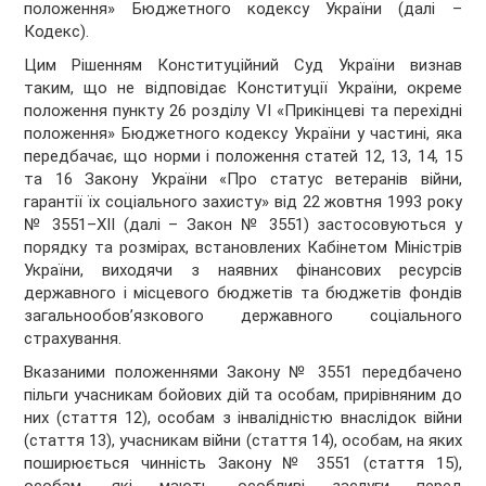
положення» Бюджетного кодексу України (далі –
Кодекс).
Цим Рішенням Конституційний Суд України визнав
таким, що не відповідає Конституції України, окреме
положення пункту 26 розділу VI «Прикінцеві та перехідні
положення» Бюджетного кодексу України у частині, яка
передбачає, що норми і положення статей 12, 13, 14, 15
та 16 Закону України «Про статус ветеранів війни,
гарантії їх соціального захисту» від 22 жовтня 1993 року
№ 3551–ХІІ (далі – Закон № 3551) застосовуються у
порядку та розмірах, встановлених Кабінетом Міністрів
України, виходячи з наявних фінансових ресурсів
державного і місцевого бюджетів та бюджетів фондів
загальнообов’язкового державного соціального
страхування.
Вказаними положеннями Закону № 3551 передбачено
пільги учасникам бойових дій та особам, прирівняним до
них (стаття 12), особам з інвалідністю внаслідок війни
(стаття 13), учасникам війни (стаття 14), особам, на яких
поширюється чинність Закону № 3551 (стаття 15),