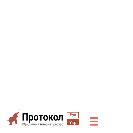
Рус
☰
Укр