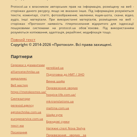
Protocol.ua є власником авторських прав на інформацію, розміщену на веб -
сторінках даного ресурсу, якщо не вказано інше. Під інформацією розуміються
тексти, коментарі, статті, фотозображення, малюнки, ящик-шота, скани, відео,
аудіо, інші матеріали. При використанні матеріалів, розміщених на веб -
сторінках «Протокол» наявність гіперпосилання відкритого для індексації
пошуковими системами на protocol.ua обов`язкове. Під використанням
розуміється копіювання, адаптація, рерайтинг, модифікація тощо.
Повний текст
Copyright © 2014-2026 «Протокол». Всі права захищені.
Партнери
Сережки з діамантами
pereklad.ua
alliancetechnika.ua
Підготовка до НМТ / ЗНО
миралинкс
Винна шафа
Веб мастер
Перевезення хворих
https://motokosmos.ua/
hospice-life.com.ua/
Синтезатори
mk-translations.ua
perevod.agency
maltina.com.ua
agrotechnika.com.ua
Шафи купе
europeservice.com.ua
Брендові сумки
текст юа
Натяжні стелі Nova Stelya
Посилання
Перевезення хворих за