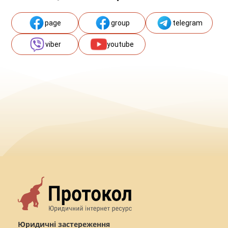
page
group
telegram
viber
youtube
Юридичні застереження