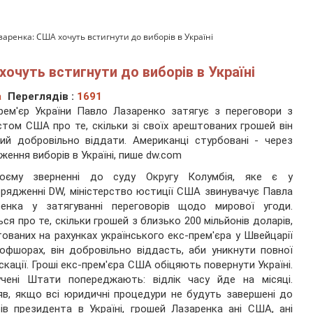
аренка: США хочуть встигнути до виборів в Україні
очуть встигнути до виборів в Україні
а
Переглядів :
1691
рем'єр України Павло Лазаренко затягує з переговори з
стом США про те, скільки зі своїх арештованих грошей він
ий добровільно віддати. Американці стурбовані - через
ження виборів в Україні, пише
dw.com
оєму зверненні до суду Округу Колумбія, яке є у
рядженні DW, міністерство юстиції США звинувачує Павла
ренка у затягуванні переговорів щодо мирової угоди.
ся про те, скільки грошей з близько 200 мільйонів доларів,
ованих на рахунках українського екс-прем'єра у Швейцарії
офшорах, він добровільно віддасть, аби уникнути повної
скації. Гроші екс-прем'єра США обіцяють повернути Україні.
учені Штати попереджають: відлік часу йде на місяці.
в, якщо всі юридичні процедури не будуть завершені до
ів президента в Україні, грошей Лазаренка ані США, ані