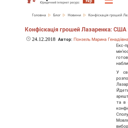
☰
Укр
Головна
Блог
Новини
Конфіскація грошей Лаз
Конфіскація грошей Лазаренка: США х
24.12.2018
Автор:
Понзель Марина Генадіївн
Екс-п
мін'ю
готов
набли
У св
розпо
Лаза
Йдеть
арешт
та в 
конфі
Спол
Мовля
вибор