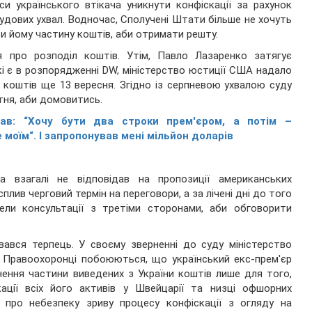
си українського втікача уникнути конфіскації за рахунок
судових ухвал. Водночас, Сполучені Штати більше не хочуть
ти йому частину коштів, аби отримати решту.
 про розподіл коштів. Утім, Павло Лазаренко затягує
кі є в розпорядженні DW, міністерство юстиції США надало
л коштів ще 13 вересня. Згідно із серпневою ухвалою суду
тня, аби домовитись.
зав: “Хочу бути два строки прем'єром, а потім –
 моїм“. І запропонував мені мільйон доларів
взагалі не відповідав на пропозиції американських
плив черговий термін на переговори, а за лічені дні до того
ели консультації з третіми сторонами, аби обговорити
вався терпець. У своєму зверненні до суду міністерство
. Правоохоронці побоюються, що український екс-прем'єр
ення частини виведених з України коштів лише для того,
ції всіх його активів у Швейцарії та низці офшорних
 про небезпеку зриву процесу конфіскації з огляду на