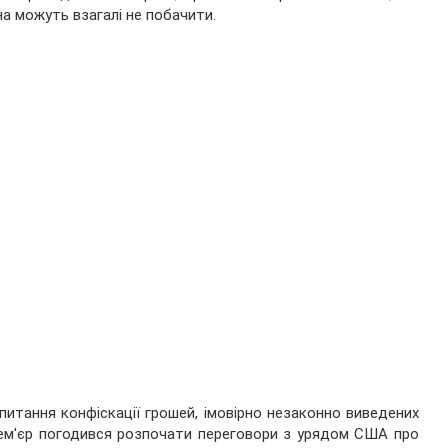
на можуть взагалі не побачити.
 питання конфіскації грошей, імовірно незаконно виведених
прем'єр погодився розпочати переговори з урядом США про