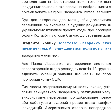
розподіл коштів. Це сталося після того, як шан
юридичних зачіпок різко впали - внаслідок низки 
роками чекати на гроші Лазаренка і готові залиши
Суд дав сторонам два місяці, аби домовитися
перемовини. Як випливає із судових документів, я
українському втікачеві проект угоди про розподі
округу Колумбія, у сторін був час до середини жов
Згадайте новину:
Мостова: Лазаренко ска
президентом. А почну ділитися, коли все стане
Лазаренко тягне час?
Але Павло Лазаренко до середини листопада 
правоохоронців щодо розподілу коштів. 18 грудня с
адвокати українця заявили, що навіть не пров
пропозиції уряду США.
Тим часом американському мін'юсту, схоже, увір
прямо звинуватило Лазаренка у затягуванні часу
використовує переговори про добровільне поверн
аби саботувати судовий процес щодо конфіска
юрисдикцій. Американська сторона попереджає