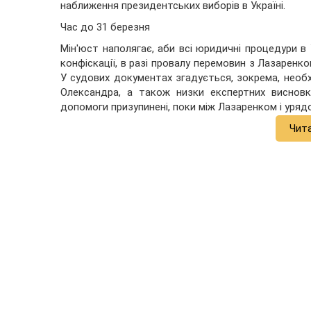
наближення президентських виборів в Україні.
Час до 31 березня
Мін'юст наполягає, аби всі юридичні процедури в
конфіскації, в разі провалу перемовин з Лазаренко
У судових документах згадується, зокрема, необх
Олександра, а також низки експертних висновкі
допомоги призупинені, поки між Лазаренком і уря
Чит