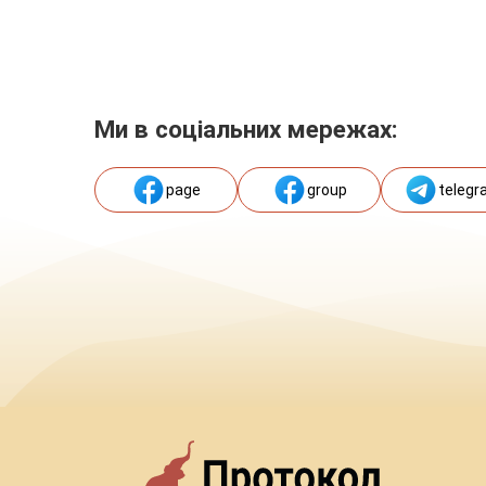
Ми в соціальних мережах:
page
group
telegr