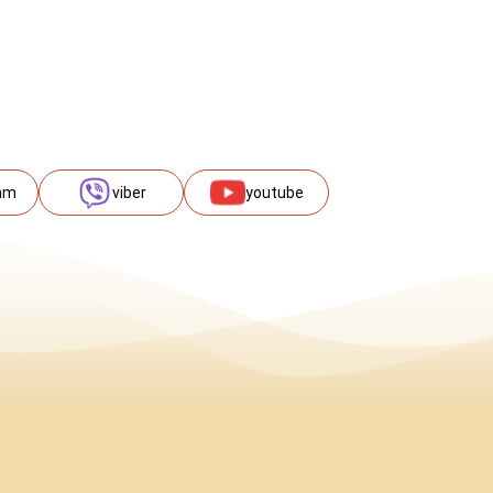
am
viber
youtube