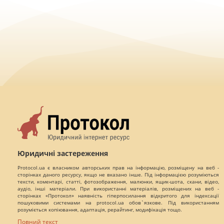
Юридичні застереження
Protocol.ua є власником авторських прав на інформацію, розміщену на веб -
сторінках даного ресурсу, якщо не вказано інше. Під інформацією розуміються
тексти, коментарі, статті, фотозображення, малюнки, ящик-шота, скани, відео,
аудіо, інші матеріали. При використанні матеріалів, розміщених на веб -
сторінках «Протокол» наявність гіперпосилання відкритого для індексації
пошуковими системами на protocol.ua обов`язкове. Під використанням
розуміється копіювання, адаптація, рерайтинг, модифікація тощо.
Повний текст