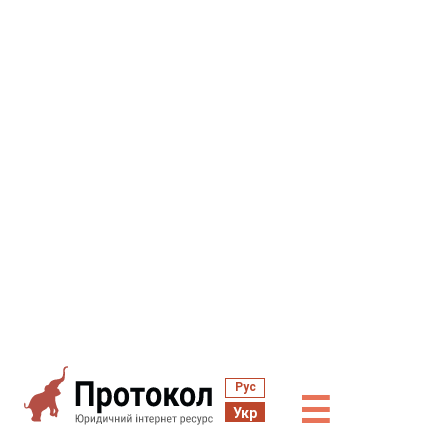
Рус
☰
Укр