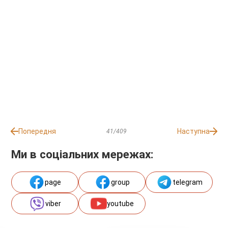
Попередня
Наступна
41/409
Ми в соціальних мережах:
page
group
telegram
viber
youtube