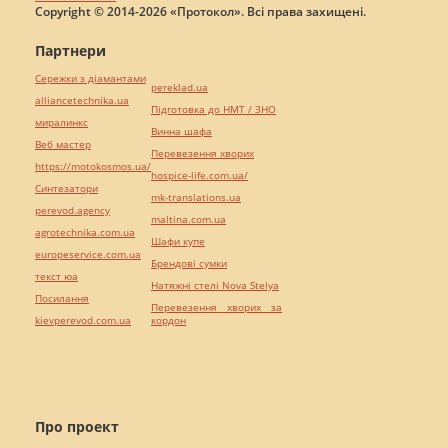
Copyright © 2014-2026 «Протокол». Всі права захищені.
Партнери
Сережки з діамантами
pereklad.ua
alliancetechnika.ua
Підготовка до НМТ / ЗНО
миралинкс
Винна шафа
Веб мастер
Перевезення хворих
https://motokosmos.ua/
hospice-life.com.ua/
Синтезатори
mk-translations.ua
perevod.agency
maltina.com.ua
agrotechnika.com.ua
Шафи купе
europeservice.com.ua
Брендові сумки
текст юа
Натяжні стелі Nova Stelya
Посилання
Перевезення хворих за
kievperevod.com.ua
кордон
Про проект