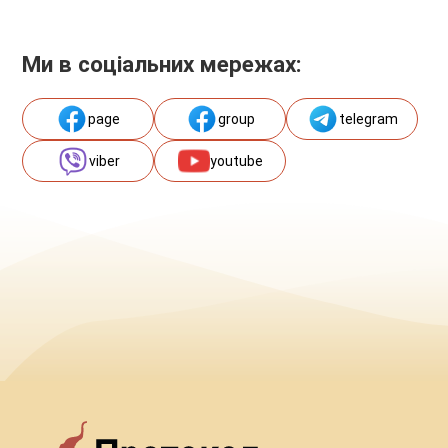
Ми в соціальних мережах:
page
group
telegram
viber
youtube