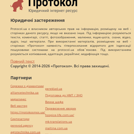
Юридичні застереження
Protocol.ua є власником авторських прав на інформацію, розміщену на веб -
сторінках даного ресурсу, якщо не вказано інше. Під інформацією розуміються
тексти, коментарі, статті, фотозображення, малюнки, ящик-шота, скани, відео,
аудіо, інші матеріали. При використанні матеріалів, розміщених на веб -
сторінках «Протокол» наявність гіперпосилання відкритого для індексації
пошуковими системами на protocol.ua обов`язкове. Під використанням
розуміється копіювання, адаптація, рерайтинг, модифікація тощо.
Повний текст
Copyright © 2014-2026 «Протокол». Всі права захищені.
Партнери
Сережки з діамантами
pereklad.ua
alliancetechnika.ua
Підготовка до НМТ / ЗНО
миралинкс
Винна шафа
Веб мастер
Перевезення хворих
https://motokosmos.ua/
hospice-life.com.ua/
Синтезатори
mk-translations.ua
perevod.agency
maltina.com.ua
agrotechnika.com.ua