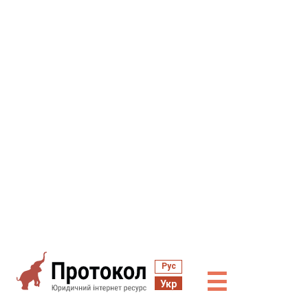
Рус
☰
Укр