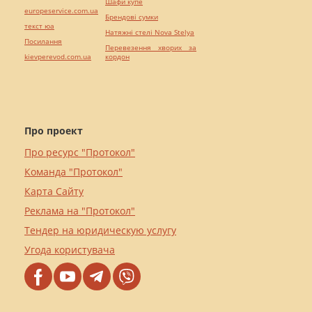
Шафи купе
europeservice.com.ua
Брендові сумки
текст юа
Натяжні стелі Nova Stelya
Посилання
Перевезення хворих за
kievperevod.com.ua
кордон
Про проект
Про ресурс "Протокол"
Команда "Протокол"
Карта Сайту
Реклама на "Протокол"
Тендер на юридическую услугу
Угода користувача