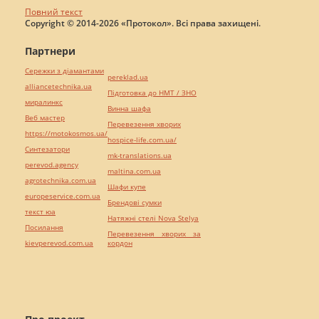
Повний текст
Copyright © 2014-2026 «Протокол». Всі права захищені.
Партнери
Сережки з діамантами
pereklad.ua
alliancetechnika.ua
Підготовка до НМТ / ЗНО
миралинкс
Винна шафа
Веб мастер
Перевезення хворих
https://motokosmos.ua/
hospice-life.com.ua/
Синтезатори
mk-translations.ua
perevod.agency
maltina.com.ua
agrotechnika.com.ua
Шафи купе
europeservice.com.ua
Брендові сумки
текст юа
Натяжні стелі Nova Stelya
Посилання
Перевезення хворих за
kievperevod.com.ua
кордон