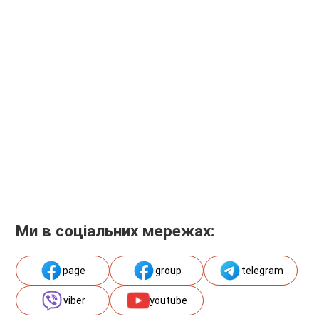
Ми в соціальних мережах:
page
group
telegram
viber
youtube