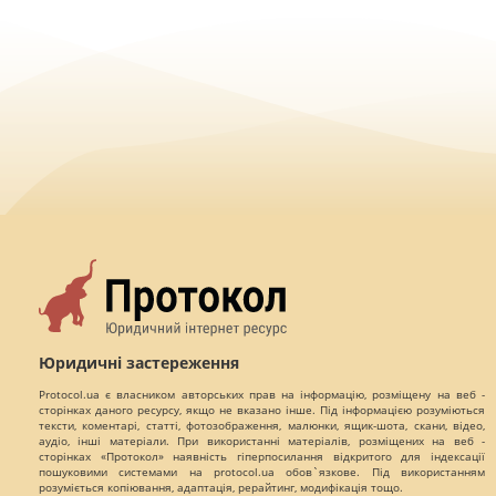
Юридичні застереження
Protocol.ua є власником авторських прав на інформацію, розміщену на веб -
сторінках даного ресурсу, якщо не вказано інше. Під інформацією розуміються
тексти, коментарі, статті, фотозображення, малюнки, ящик-шота, скани, відео,
аудіо, інші матеріали. При використанні матеріалів, розміщених на веб -
сторінках «Протокол» наявність гіперпосилання відкритого для індексації
пошуковими системами на protocol.ua обов`язкове. Під використанням
розуміється копіювання, адаптація, рерайтинг, модифікація тощо.