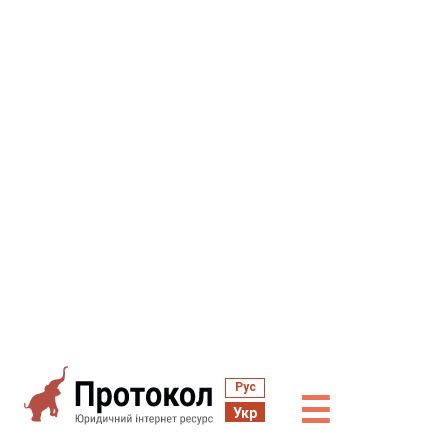
Рус
☰
Укр