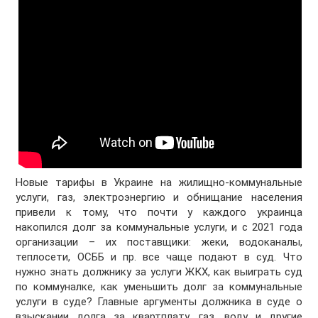
Новые тарифы в Украине на жилищно-коммунальные
услуги, газ, электроэнергию и обнищание населения
привели к тому, что почти у каждого украинца
накопился долг за коммунальные услуги, и с 2021 года
организации – их поставщики: жеки, водоканалы,
теплосети, ОСББ и пр. все чаще подают в суд. Что
нужно знать должнику за услуги ЖКХ, как выиграть суд
по коммуналке, как уменьшить долг за коммунальные
услуги в суде? Главные аргументы должника в суде о
взыскании долга за квартплату, газ, воду и другие