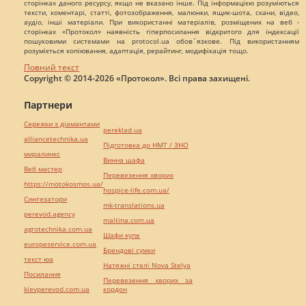
сторінках даного ресурсу, якщо не вказано інше. Під інформацією розуміються
тексти, коментарі, статті, фотозображення, малюнки, ящик-шота, скани, відео,
аудіо, інші матеріали. При використанні матеріалів, розміщених на веб -
сторінках «Протокол» наявність гіперпосилання відкритого для індексації
пошуковими системами на protocol.ua обов`язкове. Під використанням
розуміється копіювання, адаптація, рерайтинг, модифікація тощо.
Повний текст
Copyright © 2014-2026 «Протокол». Всі права захищені.
Партнери
Сережки з діамантами
pereklad.ua
alliancetechnika.ua
Підготовка до НМТ / ЗНО
миралинкс
Винна шафа
Веб мастер
Перевезення хворих
https://motokosmos.ua/
hospice-life.com.ua/
Синтезатори
mk-translations.ua
perevod.agency
maltina.com.ua
agrotechnika.com.ua
Шафи купе
europeservice.com.ua
Брендові сумки
текст юа
Натяжні стелі Nova Stelya
Посилання
Перевезення хворих за
kievperevod.com.ua
кордон