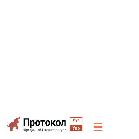
Рус
☰
Укр