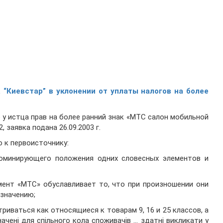
 “Киевстар” в уклонении от уплаты налогов на более
 у истца прав на более ранний знак «МТС салон мобильной
 заявка подана 26.09.2003 г.
 к первоисточнику:
доминирующего положения одних словесных элементов и
мент «МТС» обуславливает то, что при произношении они
 значению;
триваться как относящиеся к товарам 9, 16 и 25 классов, а
начені для спільного кола споживачів … здатні викликати у