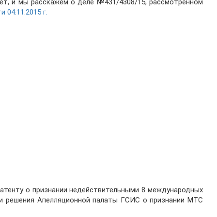
ет, и мы расскажем о деле №431/4308/15, рассмотренном
04.11.2015 г.
патенту о признании недействительными 8 международных
 и решения Апелляционной палаты ГСИС о признании МТС