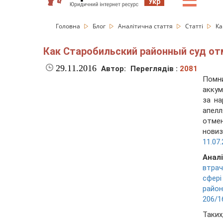
☰
Укр
Головна
Блог
Аналітична стаття
Статті
Ка
Как Старобильский районный суд о
29.11.2016
Автор:
Переглядів :
2081
Помн
аккум
за н
апел
отме
новиз
11.07.
Анал
втрач
сфер
район
206/1
Таких