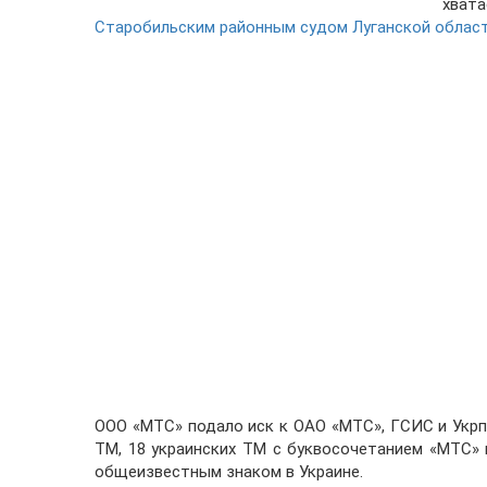
хвата
Старобильским районным судом Луганской области 
ООО «МТС» подало иск к ОАО «МТС», ГСИС и Укр
ТМ, 18 украинских ТМ с буквосочетанием «МТС»
общеизвестным знаком в Украине.