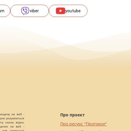
am
viber
youtube
міщену на веб -
Про проект
цією розуміються
а, скани, відео,
Про ресурс "Протокол"
іщених на веб -
 для індексації