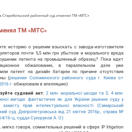
к Старобильский районный суд отменял ТМ «МТС»
тменял ТМ «МТС»
ите историю о решении взыскать с завода-изготовителя
уляторов почти 5,5 млн грн убытков и морального вреда
арушении патента на промышленный образец? Пока идет
ляционное обжалование, в параллельном деле уже
нили патент на дизайн батареи по причине отсутствия
ны (
решение Соломенского районного суда г. Киева от
2016 г.
обжаловали в апелляцию)
ізуйте судовий акт:
2 млн. моральної шкоди та 3, 4 млн.
еної вигоди: фантастичне як для України рішення суду у
і захисту прав інтелектуальної власності (Самарський
ний суд Дніпропетровська від 21 квітня 2016р., справа №
64/16-ц, суддя Сухоруков А. О.)
, мягко говоря, сомнительных решений в сфере IP litigation