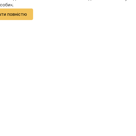
соби»;
ати повністю