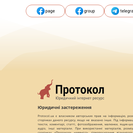
page
group
telegr
Юридичні застереження
Protocol.ua є власником авторських прав на інформацію, роз
сторінках даного ресурсу, якщо не вказано інше. Під інформа
тексти, коментарі, статті, фотозображення, малюнки, ящик-шот
аудіо, інші матеріали. При використанні матеріалів, розм
сторінках «Протокол» наявність гіперпосилання відкритого