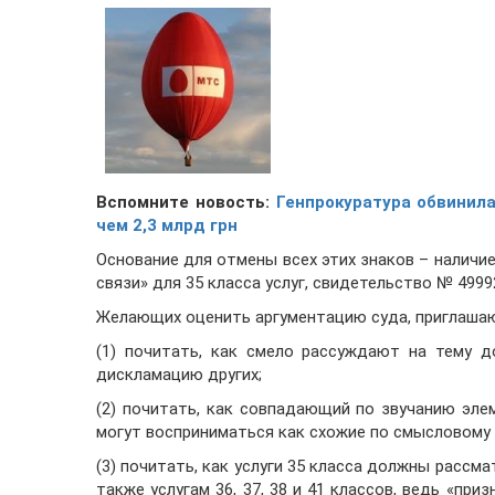
Вспомните новость:
Генпрокуратура обвинила
чем 2,3 млрд грн
Основание для отмены всех этих знаков – наличие
связи» для 35 класса услуг, свидетельство № 49992,
Желающих оценить аргументацию суда, приглашаю
(1) почитать, как смело рассуждают на тему 
дискламацию других;
(2) почитать, как совпадающий по звучанию эле
могут восприниматься как схожие по смысловому
(3) почитать, как услуги 35 класса должны рассма
также услугам 36, 37, 38 и 41 классов, ведь «приз