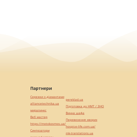
Партнери
Сережки з діамантами
pereklad.ua
alliancetechnika.ua
Підготовка до НМТ / ЗНО
миралинкс
Винна шафа
Веб мастер
Перевезення хворих
https://motokosmos.ua/
hospice-life.com.ua/
Синтезатори
mk-translations.ua
perevod.agency