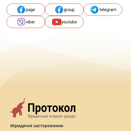
page
group
telegram
viber
youtube
Юридичні застереження