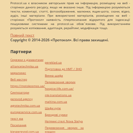
Protocol.ua є власником авторських прав на інформацію, розміщену на веб -
сторінках даного ресурсу, якщо не вказано інше. Під інформацією розуміються
тексти, коментарі, статті, фотозображення, малюнки, ящик-шота, скани, відео,
аудіо, інші матеріали. При використанні матеріалів, розміщених на веб -
сторінках «Протокол» наявність гіперпосилання відкритого для індексації
пошуковими системами на protocol.ua обов`язкове. Під використанням
розуміється копіювання, адаптація, рерайтинг, модифікація тощо.
Повний текст
Copyright © 2014-2026 «Протокол». Всі права захищені.
Партнери
Сережки з діамантами
pereklad.ua
alliancetechnika.ua
Підготовка до НМТ / ЗНО
миралинкс
Винна шафа
Веб мастер
Перевезення хворих
https://motokosmos.ua/
hospice-life.com.ua/
Синтезатори
mk-translations.ua
perevod.agency
maltina.com.ua
agrotechnika.com.ua
Шафи купе
europeservice.com.ua
Брендові сумки
текст юа
Натяжні стелі Nova Stelya
Посилання
Перевезення хворих за
kievperevod.com.ua
кордон