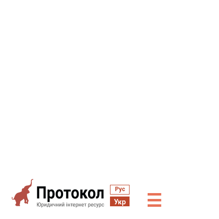
Рус
☰
Укр