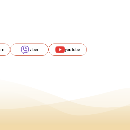
am
viber
youtube