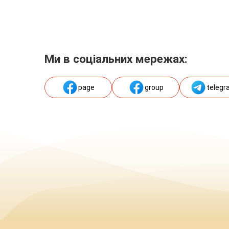
Ми в соціальних мережах:
page
group
telegr