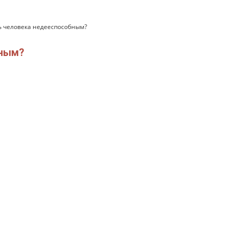
ь человека недееспособным?
бным?