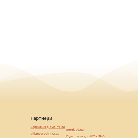
Партнери
Сережки з діамантами
pereklad.ua
alliancetechnika.ua
Підготовка до НМТ / ЗНО