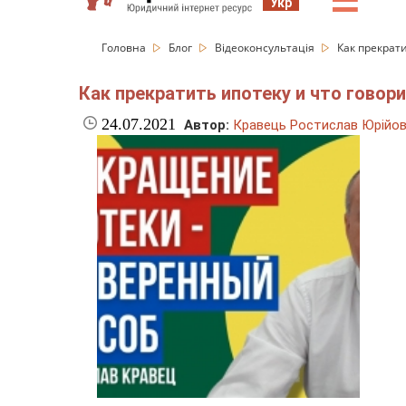
☰
Укр
Головна
Блог
Відеоконсультація
Как прекрат
Как прекратить ипотеку и что говор
24.07.2021
Автор:
Кравець Ростислав Юрійо