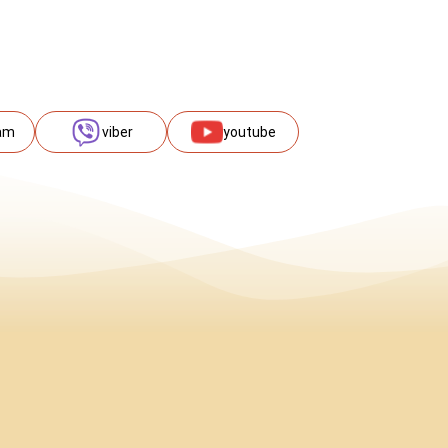
am
viber
youtube