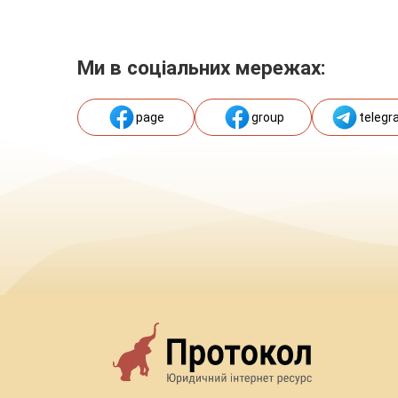
Ми в соціальних мережах:
page
group
telegr