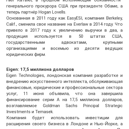
Нил
Катьял
, в прошлом исполняющий обязанности
генерального прокурора США при президенте
Обаме
, а
теперь партнёр Hogan Lovells.
Основанная в 2011 году как EasyESI, компания Berkeley,
Calif., сменила свое название на Everlaw в 2014 году. Что
привело в 2017 году к увеличению выручки в два, а
продукция используется в 50 штатах США,
государственными адвокатами, крупными
организациями и восемью из десяти ведущих
юридических фирм.
Eigen:
17,5 миллиона
долларов
Eigen Technologies, лондонская компания разработке и
внедрению искусственного интеллекта, обслуживающая
финансовые, юридические и профессиональные сектора
услуг, 11 июня объявила, что она завершила
финансирование серии A на
17,5 миллиона
долларов,
возглавляемое Goldman Sachs Principal Strategic
Investments и Temasek.
Компания будет использовать инвестиции для
расширения своего бизнеса в Лондоне и Нью-Йорке, а