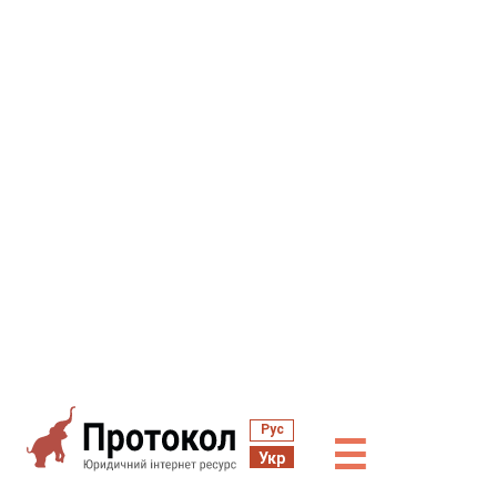
Рус
☰
Укр