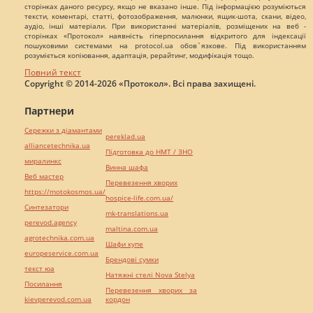
сторінках даного ресурсу, якщо не вказано інше. Під інформацією розуміються
тексти, коментарі, статті, фотозображення, малюнки, ящик-шота, скани, відео,
аудіо, інші матеріали. При використанні матеріалів, розміщених на веб -
сторінках «Протокол» наявність гіперпосилання відкритого для індексації
пошуковими системами на protocol.ua обов`язкове. Під використанням
розуміється копіювання, адаптація, рерайтинг, модифікація тощо.
Повний текст
Copyright © 2014-2026 «Протокол». Всі права захищені.
Партнери
Сережки з діамантами
pereklad.ua
alliancetechnika.ua
Підготовка до НМТ / ЗНО
миралинкс
Винна шафа
Веб мастер
Перевезення хворих
https://motokosmos.ua/
hospice-life.com.ua/
Синтезатори
mk-translations.ua
perevod.agency
maltina.com.ua
agrotechnika.com.ua
Шафи купе
europeservice.com.ua
Брендові сумки
текст юа
Натяжні стелі Nova Stelya
Посилання
Перевезення хворих за
kievperevod.com.ua
кордон