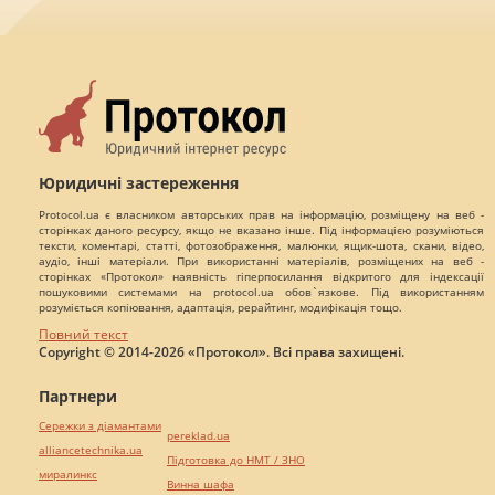
Юридичні застереження
Protocol.ua є власником авторських прав на інформацію, розміщену на веб -
сторінках даного ресурсу, якщо не вказано інше. Під інформацією розуміються
тексти, коментарі, статті, фотозображення, малюнки, ящик-шота, скани, відео,
аудіо, інші матеріали. При використанні матеріалів, розміщених на веб -
сторінках «Протокол» наявність гіперпосилання відкритого для індексації
пошуковими системами на protocol.ua обов`язкове. Під використанням
розуміється копіювання, адаптація, рерайтинг, модифікація тощо.
Повний текст
Copyright © 2014-2026 «Протокол». Всі права захищені.
Партнери
Сережки з діамантами
pereklad.ua
alliancetechnika.ua
Підготовка до НМТ / ЗНО
миралинкс
Винна шафа