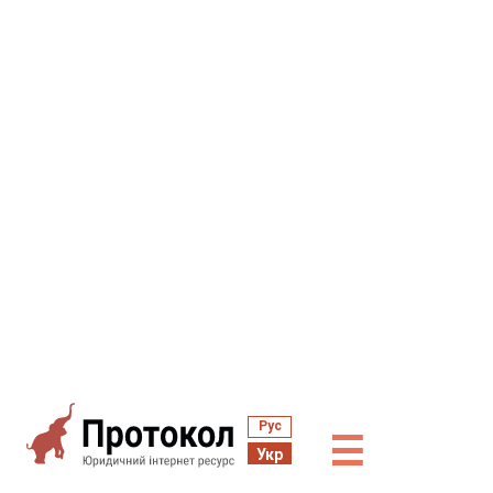
Рус
☰
Укр