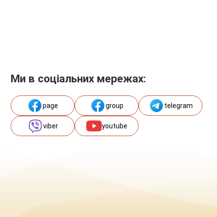
Ми в соціальних мережах:
page
group
telegram
viber
youtube