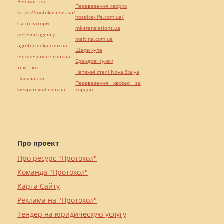
Веб мастер
Перевезення хворих
https://motokosmos.ua/
hospice-life.com.ua/
Синтезатори
mk-translations.ua
perevod.agency
maltina.com.ua
agrotechnika.com.ua
Шафи купе
europeservice.com.ua
Брендові сумки
текст юа
Натяжні стелі Nova Stelya
Посилання
Перевезення хворих за
kievperevod.com.ua
кордон
Про проект
Про ресурс "Протокол"
Команда "Протокол"
Карта Сайту
Реклама на "Протокол"
Тендер на юридическую услугу