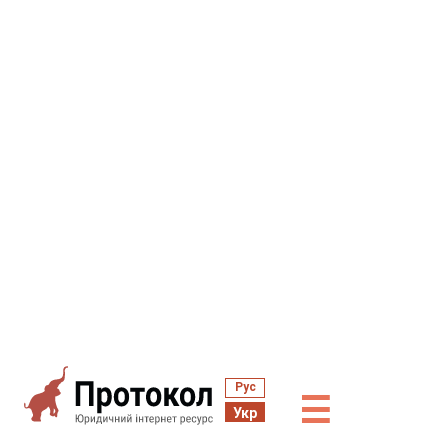
Рус
☰
Укр