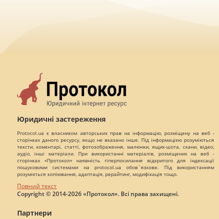
Юридичні застереження
Protocol.ua є власником авторських прав на інформацію, розміщену на веб -
сторінках даного ресурсу, якщо не вказано інше. Під інформацією розуміються
тексти, коментарі, статті, фотозображення, малюнки, ящик-шота, скани, відео,
аудіо, інші матеріали. При використанні матеріалів, розміщених на веб -
сторінках «Протокол» наявність гіперпосилання відкритого для індексації
пошуковими системами на protocol.ua обов`язкове. Під використанням
розуміється копіювання, адаптація, рерайтинг, модифікація тощо.
Повний текст
Copyright © 2014-2026 «Протокол». Всі права захищені.
Партнери