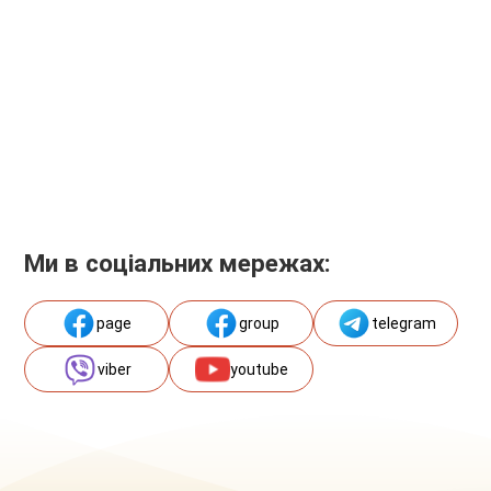
Ми в соціальних мережах:
page
group
telegram
viber
youtube