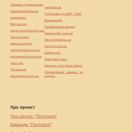
Сережки з діамантами
pereklad.ua
alliancetechnika.ua
Підготовка до НМТ / ЗНО
миралинкс
Винна шафа
Веб мастер
Перевезення хворих
https://motokosmos.ua/
hospice-life.com.ua/
Синтезатори
mk-translations.ua
perevod.agency
maltina.com.ua
agrotechnika.com.ua
Шафи купе
europeservice.com.ua
Брендові сумки
текст юа
Натяжні стелі Nova Stelya
Посилання
Перевезення хворих за
kievperevod.com.ua
кордон
Про проект
Про ресурс "Протокол"
Команда "Протокол"