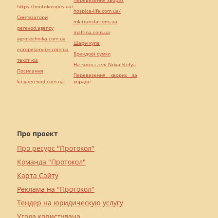
https://motokosmos.ua/
hospice-life.com.ua/
Синтезатори
mk-translations.ua
perevod.agency
maltina.com.ua
agrotechnika.com.ua
Шафи купе
europeservice.com.ua
Брендові сумки
текст юа
Натяжні стелі Nova Stelya
Посилання
Перевезення хворих за
kievperevod.com.ua
кордон
Про проект
Про ресурс "Протокол"
Команда "Протокол"
Карта Сайту
Реклама на "Протокол"
Тендер на юридическую услугу
Угода користувача