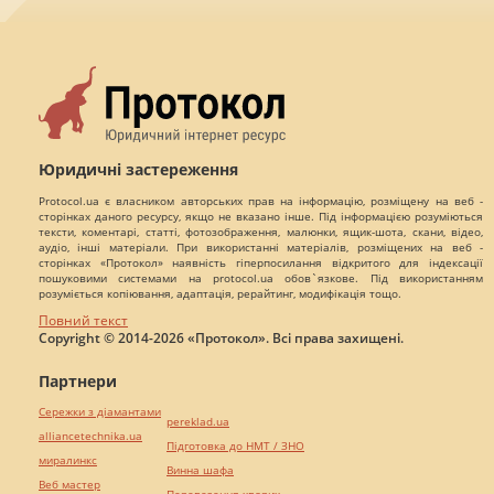
Юридичні застереження
Protocol.ua є власником авторських прав на інформацію, розміщену на веб -
сторінках даного ресурсу, якщо не вказано інше. Під інформацією розуміються
тексти, коментарі, статті, фотозображення, малюнки, ящик-шота, скани, відео,
аудіо, інші матеріали. При використанні матеріалів, розміщених на веб -
сторінках «Протокол» наявність гіперпосилання відкритого для індексації
пошуковими системами на protocol.ua обов`язкове. Під використанням
розуміється копіювання, адаптація, рерайтинг, модифікація тощо.
Повний текст
Copyright © 2014-2026 «Протокол». Всі права захищені.
Партнери
Сережки з діамантами
pereklad.ua
alliancetechnika.ua
Підготовка до НМТ / ЗНО
миралинкс
Винна шафа
Веб мастер
Перевезення хворих