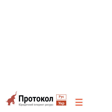
Рус
☰
Укр