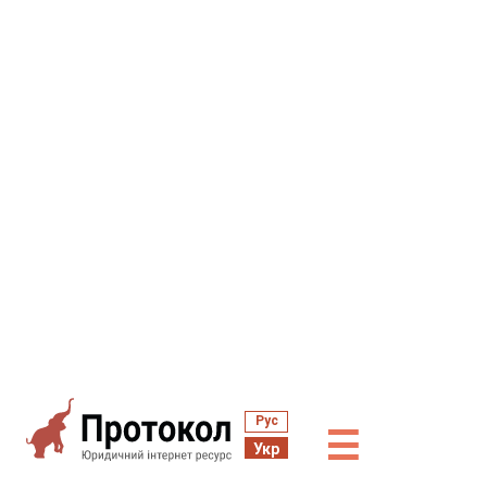
Рус
☰
Укр