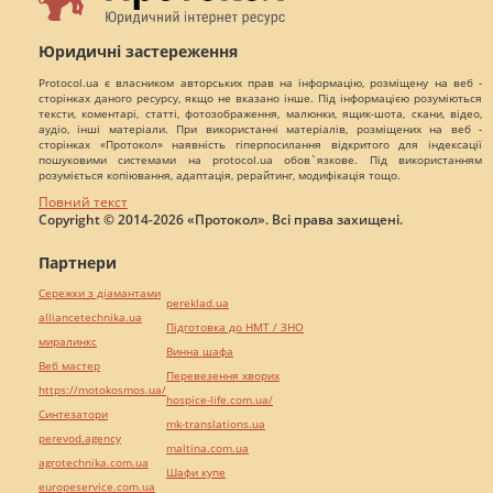
Юридичні застереження
Protocol.ua є власником авторських прав на інформацію, розміщену на веб -
сторінках даного ресурсу, якщо не вказано інше. Під інформацією розуміються
тексти, коментарі, статті, фотозображення, малюнки, ящик-шота, скани, відео,
аудіо, інші матеріали. При використанні матеріалів, розміщених на веб -
сторінках «Протокол» наявність гіперпосилання відкритого для індексації
пошуковими системами на protocol.ua обов`язкове. Під використанням
розуміється копіювання, адаптація, рерайтинг, модифікація тощо.
Повний текст
Copyright © 2014-2026 «Протокол». Всі права захищені.
Партнери
Сережки з діамантами
pereklad.ua
alliancetechnika.ua
Підготовка до НМТ / ЗНО
миралинкс
Винна шафа
Веб мастер
Перевезення хворих
https://motokosmos.ua/
hospice-life.com.ua/
Синтезатори
mk-translations.ua
perevod.agency
maltina.com.ua
agrotechnika.com.ua
Шафи купе
europeservice.com.ua