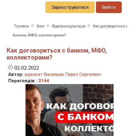
Зареєструватися
Ввійти
Головна
Блог
Відеоконсультація
Как договориться с
банком, МФО, коллекторами?
Как договориться с банком, МФО,
коллекторами?
02.02.2022
Автор:
адвокат Васильев Павел Сергеевич
Переглядів :
3144