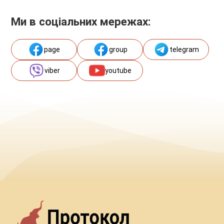
Ми в соціальних мережах:
page
group
telegram
viber
youtube