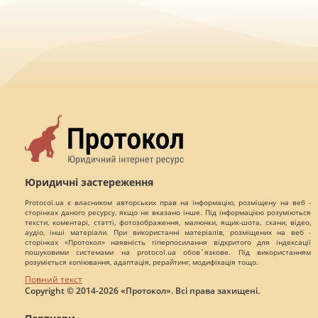
Юридичні застереження
Protocol.ua є власником авторських прав на інформацію, розміщену на веб -
сторінках даного ресурсу, якщо не вказано інше. Під інформацією розуміються
тексти, коментарі, статті, фотозображення, малюнки, ящик-шота, скани, відео,
аудіо, інші матеріали. При використанні матеріалів, розміщених на веб -
сторінках «Протокол» наявність гіперпосилання відкритого для індексації
пошуковими системами на protocol.ua обов`язкове. Під використанням
розуміється копіювання, адаптація, рерайтинг, модифікація тощо.
Повний текст
Copyright © 2014-2026 «Протокол». Всі права захищені.