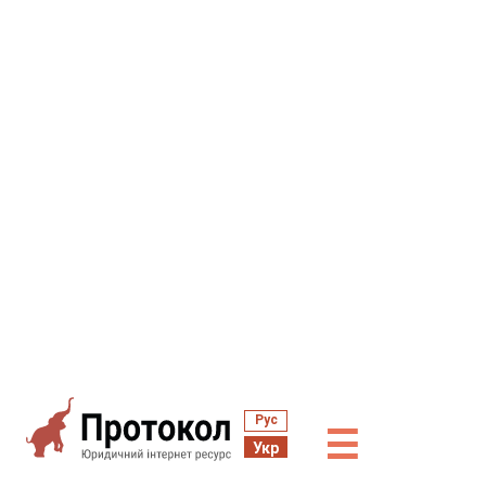
Рус
☰
Укр