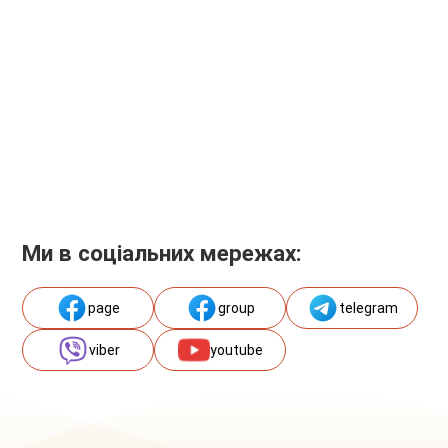
Ми в соціальних мережах:
page
group
telegram
viber
youtube