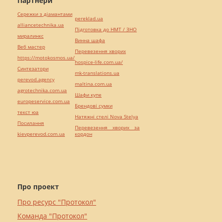
Партнери
Сережки з діамантами
pereklad.ua
alliancetechnika.ua
Підготовка до НМТ / ЗНО
миралинкс
Винна шафа
Веб мастер
Перевезення хворих
https://motokosmos.ua/
hospice-life.com.ua/
Синтезатори
mk-translations.ua
perevod.agency
maltina.com.ua
agrotechnika.com.ua
Шафи купе
europeservice.com.ua
Брендові сумки
текст юа
Натяжні стелі Nova Stelya
Посилання
Перевезення хворих за
kievperevod.com.ua
кордон
Про проект
Про ресурс "Протокол"
Команда "Протокол"