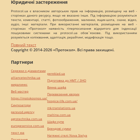
Юридичні застереження
Protocol.ua є власником авторських прав на інформацію, розміщену на веб -
сторінках даного ресурсу, якщо не вказано інше. Під інформацією розуміються
тексти, коментарі, статті, фотозображення, малюнки, ящик-шота, скани, відео,
аудіо, інші матеріали. При використанні матеріалів, розміщених на веб -
сторінках «Протокол» наявність гіперпосилання відкритого для індексації
пошуковими системами на protocol.ua обов`язкове. Під використанням
розуміється копіювання, адаптація, рерайтинг, модифікація тощо.
Повний текст
Copyright © 2014-2026 «Протокол». Всі права захищені.
Партнери
Сережки з діамантами
pereklad.ua
alliancetechnika.ua
Підготовка до НМТ / ЗНО
миралинкс
Винна шафа
Веб мастер
Перевезення хворих
https://motokosmos.ua/
hospice-life.com.ua/
Синтезатори
mk-translations.ua
perevod.agency
maltina.com.ua
agrotechnika.com.ua
Шафи купе
europeservice.com.ua
Брендові сумки
текст юа
Натяжні стелі Nova Stelya
Посилання