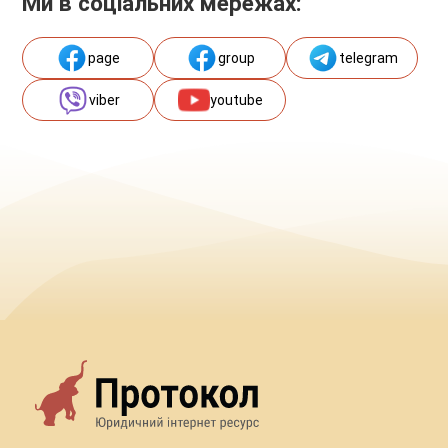
Ми в соціальних мережах:
page
group
telegram
viber
youtube