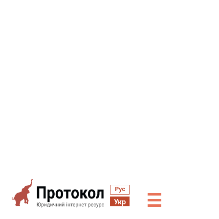
Рус
☰
Укр