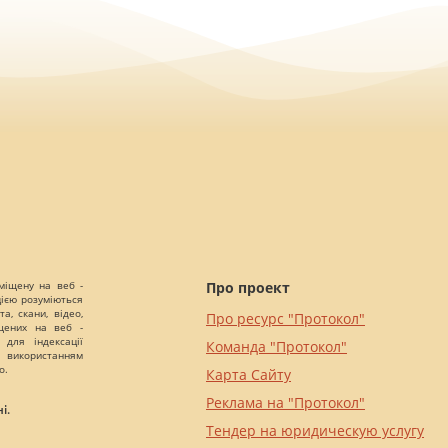
міщену на веб -
Про проект
цією розуміються
а, скани, відео,
Про ресурс "Протокол"
іщених на веб -
 для індексації
Команда "Протокол"
 використанням
о.
Карта Сайту
Реклама на "Протокол"
і.
Тендер на юридическую услугу