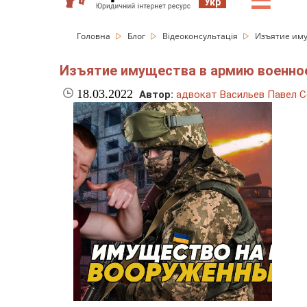
☰
Укр
Головна
Блог
Відеоконсультація
Изъятие иму
Изъятие имущества в армию военное
18.03.2022
Автор:
адвокат Васильев Павел С