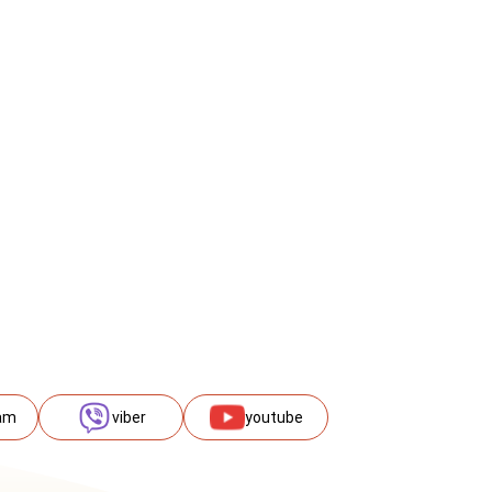
am
viber
youtube