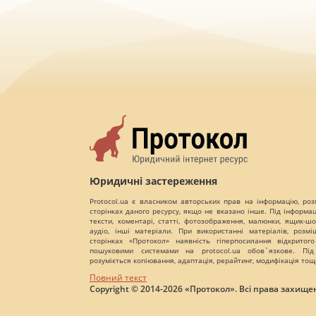
Юридичні застереження
Protocol.ua є власником авторських прав на інформацію, роз
сторінках даного ресурсу, якщо не вказано інше. Під інформа
тексти, коментарі, статті, фотозображення, малюнки, ящик-шот
аудіо, інші матеріали. При використанні матеріалів, розм
сторінках «Протокол» наявність гіперпосилання відкритого
пошуковими системами на protocol.ua обов`язкове. Під
розуміється копіювання, адаптація, рерайтинг, модифікація тощ
Повний текст
Copyright © 2014-2026 «Протокол». Всі права захищен