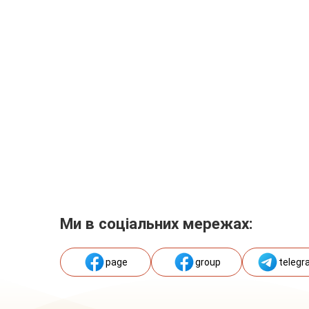
Ми в соціальних мережах:
page
group
telegr