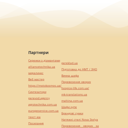
Партнери
Сережки з діамантами
pereklad.ua
alliancetechnika.ua
Підготовка до НМТ / ЗНО
миралинкс
Винна шафа
Веб мастер
Перевезення хворих
https://motokosmos.ua/
hospice-life.com.ua/
Синтезатори
mk-translations.ua
perevod.agency
maltina.com.ua
agrotechnika.com.ua
Шафи купе
europeservice.com.ua
Брендові сумки
текст юа
Натяжні стелі Nova Stelya
Посилання
Перевезення хворих за