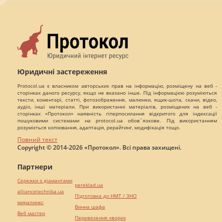
Юридичні застереження
Protocol.ua є власником авторських прав на інформацію, розміщену на веб -
сторінках даного ресурсу, якщо не вказано інше. Під інформацією розуміються
тексти, коментарі, статті, фотозображення, малюнки, ящик-шота, скани, відео,
аудіо, інші матеріали. При використанні матеріалів, розміщених на веб -
сторінках «Протокол» наявність гіперпосилання відкритого для індексації
пошуковими системами на protocol.ua обов`язкове. Під використанням
розуміється копіювання, адаптація, рерайтинг, модифікація тощо.
Повний текст
Copyright © 2014-2026 «Протокол». Всі права захищені.
Партнери
Сережки з діамантами
pereklad.ua
alliancetechnika.ua
Підготовка до НМТ / ЗНО
миралинкс
Винна шафа
Веб мастер
Перевезення хворих