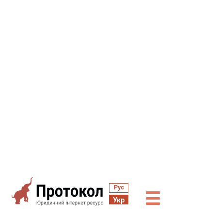
Рус
☰
Укр