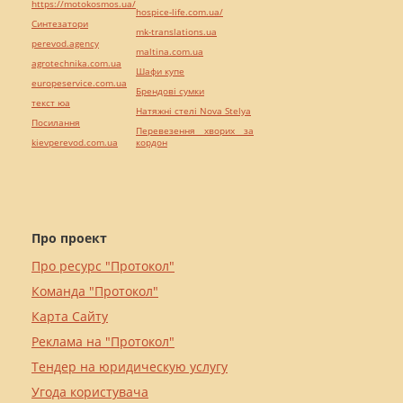
https://motokosmos.ua/
hospice-life.com.ua/
Синтезатори
mk-translations.ua
perevod.agency
maltina.com.ua
agrotechnika.com.ua
Шафи купе
europeservice.com.ua
Брендові сумки
текст юа
Натяжні стелі Nova Stelya
Посилання
Перевезення хворих за
kievperevod.com.ua
кордон
Про проект
Про ресурс "Протокол"
Команда "Протокол"
Карта Сайту
Реклама на "Протокол"
Тендер на юридическую услугу
Угода користувача