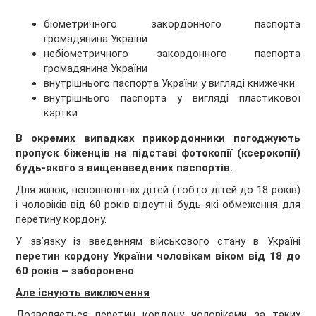
біометричного закордонного паспорта
громадянина України
небіометричного закордонного паспорта
громадянина України
внутрішнього паспорта України у вигляді книжечки
внутрішнього паспорта у вигляді пластикової
картки.
В окремих випадках прикордонники погоджують
пропуск біженців на підставі фотокопії (ксерокопії)
будь-якого з вищенаведених паспортів.
Для жінок, неповнолітніх дітей (тобто дітей до 18 років)
і чоловіків від 60 років відсутні будь-які обмеження для
перетину кордону.
У зв’язку із введенням військового стану в Україні
перетин кордону України чоловікам віком від 18 до
60 років – заборонено
.
Але існують виключення
.
Дозволяється перетин кордону чоловіками за таких