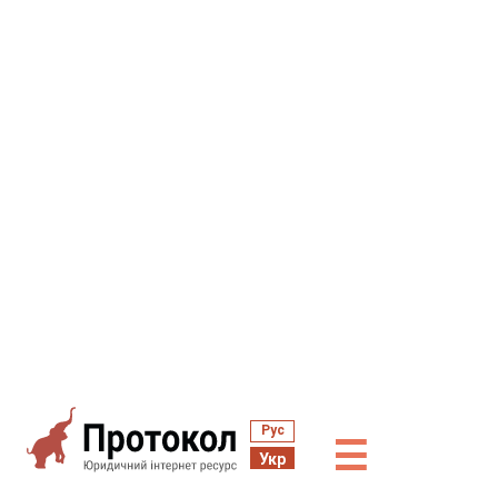
Рус
☰
Укр