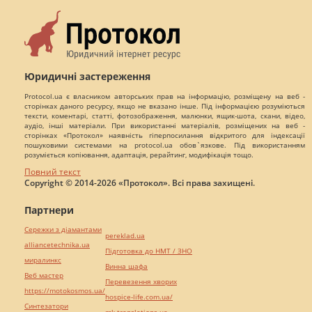
Юридичні застереження
Protocol.ua є власником авторських прав на інформацію, розміщену на веб -
сторінках даного ресурсу, якщо не вказано інше. Під інформацією розуміються
тексти, коментарі, статті, фотозображення, малюнки, ящик-шота, скани, відео,
аудіо, інші матеріали. При використанні матеріалів, розміщених на веб -
сторінках «Протокол» наявність гіперпосилання відкритого для індексації
пошуковими системами на protocol.ua обов`язкове. Під використанням
розуміється копіювання, адаптація, рерайтинг, модифікація тощо.
Повний текст
Copyright © 2014-2026 «Протокол». Всі права захищені.
Партнери
Сережки з діамантами
pereklad.ua
alliancetechnika.ua
Підготовка до НМТ / ЗНО
миралинкс
Винна шафа
Веб мастер
Перевезення хворих
https://motokosmos.ua/
hospice-life.com.ua/
Синтезатори
mk-translations.ua