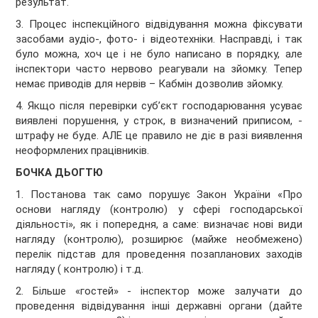
результат.
3. Процес інспекційного відвідування можна фіксувати
засобами аудіо-, фото- і відеотехніки. Насправді, і так
було можна, хоч це і не було написано в порядку, але
інспектори часто нервово реагували на зйомку. Тепер
немає приводів для нервів – Кабмін дозволив зйомку.
4. Якщо після перевірки суб’єкт господарювання усуває
виявлені порушення, у строк, в визначений приписом, -
штрафу не буде. АЛЕ це правило не діє в разі виявлення
неоформлених працівників.
БОЧКА ДЬОГТЮ
1. Постанова так само порушує Закон України «Про
основи нагляду (контролю) у сфері господарської
діяльності», як і попередня, а саме: визначає нові види
нагляду (контролю), розширює (майже необмежено)
перелік підстав для проведення позапланових заходів
нагляду ( контролю) і т.д.
2. Більше «гостей» - інспектор може залучати до
проведення відвідування інші державні органи (дайте