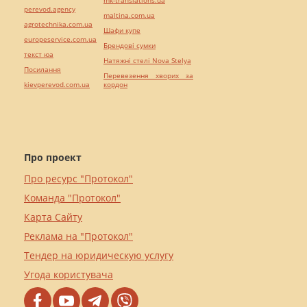
perevod.agency
maltina.com.ua
agrotechnika.com.ua
Шафи купе
europeservice.com.ua
Брендові сумки
текст юа
Натяжні стелі Nova Stelya
Посилання
Перевезення хворих за
kievperevod.com.ua
кордон
Про проект
Про ресурс "Протокол"
Команда "Протокол"
Карта Сайту
Реклама на "Протокол"
Тендер на юридическую услугу
Угода користувача