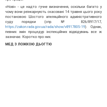
«Нові» - це надто гучне визначення, оскільки багато у
чому вони реінкарнують скасовані 14 травня цього року
постановою Шостого апеляційного адміністративного
суду порядки (спр. № 826/8917/17,
https://zakon.rada.gov.ua/rada/show/v8917805-19
). Однак,
певних змін процедур інспекційних відвідувань все ж
зазначає. Коротко про них.
МЕД З ЛОЖКОЮ ДЬОГТЮ