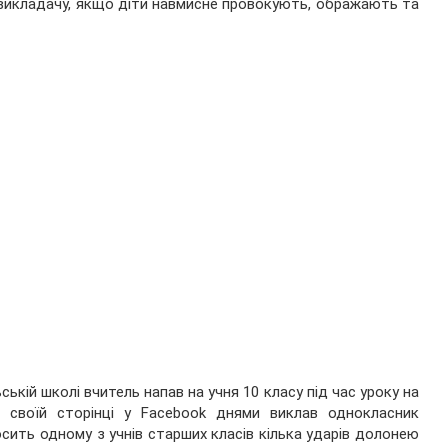
викладачу, якщо діти навмисне провокують, ображають та
ьській школі вчитель напав на учня 10 класу під час уроку на
а своїй сторінці у Facebook днями виклав однокласник
осить одному з учнів старших класів кілька ударів долонею