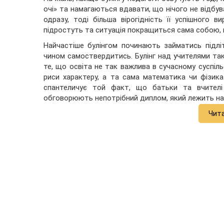
очі» та намагаються вдавати, що нічого не відб
одразу, тоді більша вірогідність її успішного 
підростуть та ситуація покращиться сама собою, 
Найчастіше булінгом починають займатись підл
чином самоствердитись. Булінг над учителями та
те, що освіта не так важлива в сучасному суспіль
риси характеру, а та сама математика чи фізик
спантеличує той факт, що батьки та вчителі
обговорюють непотрібний диплом, який лежить на 
Чит