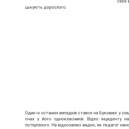
себе 
цькують дорослого.
Один із останніх випадків стався на Буковині: у сіл
очах у його однокласників. Відео інциденту н
потерпілого. На відеозаписі видно, як педагог нан