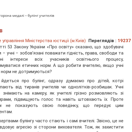
торона медалі – булінг учителів
в
управління Міністерства юстиції (м.Київ)
Переглядів :
19237
тті 53 Закону України «Про освіту» сказано, що здобувачі
и – учні – зобов’язані поважати гідність, права, свободи та
нні інтереси всіх учасників освітнього процесу,
муватися етичних норм. А що робити вчителю, якщо учні
 норм не дотримуються?
 йдеться про булінг, одразу думаємо про дітей, котрі
пають від тиранів учителів чи однолітків-розбишак. Учні
 знімають на камеру, як учителі грізно розмовляють зі
рами, підвищують голос та навіть штовхають їх. Проте
ім не показують свою поведінку, що передує цим
ентам.
ертвами булінгу часто стають і самі вчителі. Звісно, це не
вдовує агресію зі сторони вихователя. Тож, як захистити