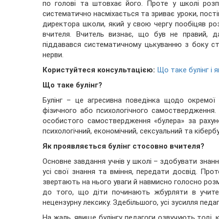
по голові та штовхає його. Проте у школі роз
систематично насміхається та зриває уроки, пості
директора школи, який у свою чергу пообіцяв роз
вчителя. Вчитель визнає, що був не правий, д
піддавався систематичному цькуванню з боку с
нерви.
Користуйтеся консультацією:
Що таке булінг і 
Що таке булінг?
Булінг – це агресивна поведінка щодо окремої 
фізичного або психологічного самоствердження.
особистого самоствердження «булера» за рахуно
психологічний, економічний, сексуальний та кібербу
Як проявляється булінг стосовно вчителя?
Основне завдання учнів у школі – здобувати знан
усі свої знання та вміння, передати досвід. Прот
звертають на нього уваги й навмисно голосно роз
до того, що діти починають жбурляти в учител
нецензурну лексику. Здебільшого, усі зусилля педаг
На жаль, явище булінгу педагоги озвучують тоді,