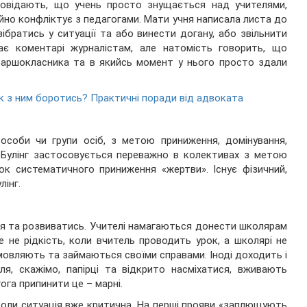
повідають, що учень просто знущається над учителями,
йно конфліктує з педагогами. Мати учня написала листа до
ібратись у ситуації та або винести догану, або звільнити
ає коментарі журналістам, але натомість говорить, що
таршокласника та в якийсь момент у нього просто здали
як з ним боротись? Практичні поради від адвоката
особи чи групи осіб, з метою приниження, домінування,
 Булінг застосовується переважно в колективах з метою
к систематичного приниження «жертви». Існує фізичний,
лінг.
ня та розвиватись. Учителі намагаються донести школярам
е не рідкість, коли вчитель проводить урок, а школярі не
мовляють та займаються своїми справами. Іноді доходить і
я, скажімо, папірці та відкрито насміхатися, вживають
ога припинити це – марні.
 коли ситуація вже критична. На перші прояви «заплющують