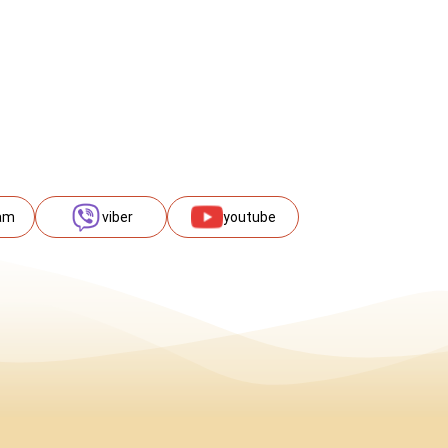
am
viber
youtube