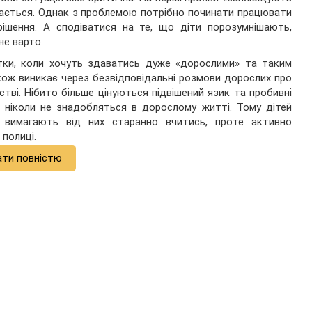
увається. Однак з проблемою потрібно починати працювати
вирішення. А сподіватися на те, що діти порозумнішають,
не варто.
ітки, коли хочуть здаватись дуже «дорослими» та таким
кож виникає через безвідповідальні розмови дорослих про
стві. Нібито більше цінуються підвішений язик та пробивні
а ніколи не знадобляться в дорослому житті. Тому дітей
 вимагають від них старанно вчитись, проте активно
полиці.
ати повністю