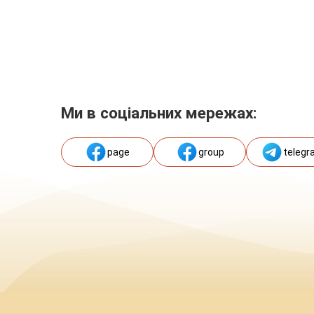
Ми в соціальних мережах:
page
group
telegr