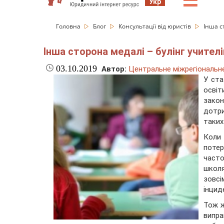
☰
Укр
Головна
Блог
Консультації від юристів
Інша с
Інша сторона медалі – булінг учителі
03.10.2019
Автор:
Центральне міжрегіональне 
У ста
освіт
зако
дотри
таких
Коли
потер
часто
школя
зовс
інцид
Тож ж
випра