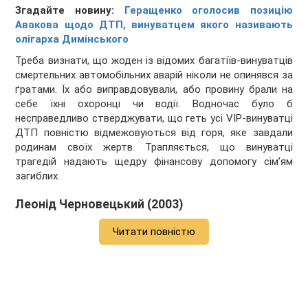
Згадайте новину:
Геращенко оголосив позицію
Авакова щодо ДТП, винуватцем якого називають
олігарха Димінського
Треба визнати, що жоден із відомих багатіїв-винуватців
смертельних автомобільних аварій ніколи не опинявся за
ґратами. Їх або виправдовували, або провину брали на
себе їхні охоронці чи водії. Водночас було б
несправедливо стверджувати, що геть усі VIP-винуватці
ДТП повністю відмежовуються від горя, яке завдали
родинам своїх жертв. Трапляється, що винуватці
трагедій надають щедру фінансову допомогу сім’ям
загиблих.
Леонід Черновецький (2003)
Читати повністю