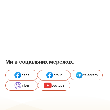
Ми в соціальних мережах:
page
group
telegram
viber
youtube