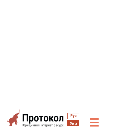
Рус
☰
Укр