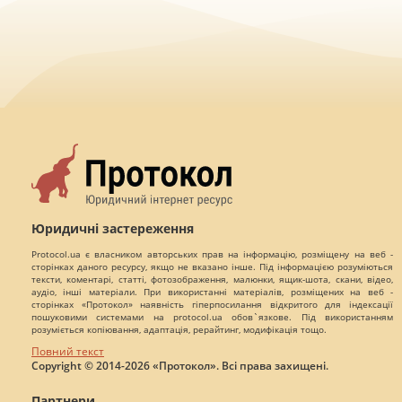
Юридичні застереження
Protocol.ua є власником авторських прав на інформацію, розміщену на веб -
сторінках даного ресурсу, якщо не вказано інше. Під інформацією розуміються
тексти, коментарі, статті, фотозображення, малюнки, ящик-шота, скани, відео,
аудіо, інші матеріали. При використанні матеріалів, розміщених на веб -
сторінках «Протокол» наявність гіперпосилання відкритого для індексації
пошуковими системами на protocol.ua обов`язкове. Під використанням
розуміється копіювання, адаптація, рерайтинг, модифікація тощо.
Повний текст
Copyright © 2014-2026 «Протокол». Всі права захищені.
Партнери