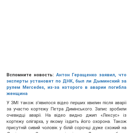
Вспомните новость:
Антон Геращенко заявил, что
эксперты установят по ДНК, был ли Дыминский за
рулем Mercedes, из-за которого в аварии погибла
женщина
У ЗМІ також з’явилося відео перших хвилин після аварії
за участю кортежу Петра Димінського. Запис зробили
очевидці аварії. На відео видно джип «Лексус» із
кортежу олігарха, у якому їздить його охорона. Також
присутній сивий чоловік у білій сорочці дуже схожий на