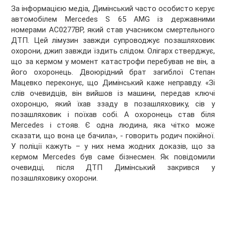
За інформацією медіа, Димінський часто особисто керує
автомобілем Mercedes S 65 AMG із державними
номерами АС0277ВР, який став учасником смертельного
ДТП. Цей лімузин завжди супроводжує позашляховик
охорони, джип завжди їздить слідом. Олігарх стверджує,
що за кермом у момент катастрофи перебував не він, а
його охоронець. Двоюрідний брат загиблої Степан
Мацевко переконує, що Димінський каже неправду. «Зі
слів очевидців, він вийшов із машини, передав ключі
охоронцю, який їхав ззаду в позашляховику, сів у
позашляховик і поїхав собі. А охоронець став біля
Mercedes і стояв. Є одна людина, яка чітко може
сказати, що вона це бачила», - говорить родич покійної.
У поліції кажуть – у них нема жодних доказів, що за
кермом Mercedes був саме бізнесмен. Як повідомили
очевидці, після ДТП Димінський закрився у
позашляховику охорони.