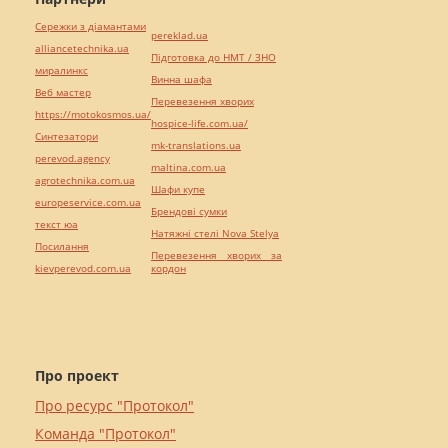
Сережки з діамантами
pereklad.ua
alliancetechnika.ua
Підготовка до НМТ / ЗНО
миралинкс
Винна шафа
Веб мастер
Перевезення хворих
https://motokosmos.ua/
hospice-life.com.ua/
Синтезатори
mk-translations.ua
perevod.agency
maltina.com.ua
agrotechnika.com.ua
Шафи купе
europeservice.com.ua
Брендові сумки
текст юа
Натяжні стелі Nova Stelya
Посилання
Перевезення хворих за
kievperevod.com.ua
кордон
Про проект
Про ресурс "Протокол"
Команда "Протокол"