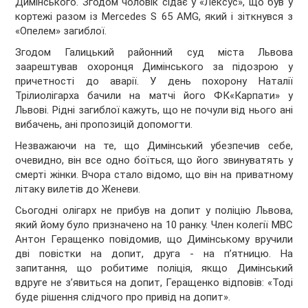
Димінського. Згодом чоловік сідає у «Лексус», що був у
кортежі разом із Mercedes S 65 AMG, який і зіткнувся з
«Опелем» загиблої.
Згодом Галицький районний суд міста Львова
заарештував охоронця Димінського за підозрою у
причетності до аварії. У день похорону Наталії
Трілиолігарха бачили на матчі його ФК«Карпати» у
Львові. Рідні загиблої кажуть, що не почули від нього ані
вибачень, ані пропозицій допомогти.
Незважаючи на те, що Димінський убезпечив себе,
очевидно, він все одно боїться, що його звинуватять у
смерті жінки. Вчора стало відомо, що він на приватному
літаку вилетів до Женеви.
Сьогодні олігарх не прибув на допит у поліцію Львова,
який йому було призначено на 10 ранку. Член колегії МВС
Антон Геращенко повідомив, що Димінському вручили
дві повістки на допит, друга - на п’ятницю. На
запитання, що робитиме поліція, якщо Димінський
вдруге не з’явиться на допит, Геращенко відповів: «Тоді
буде рішення слідчого про привід на допит».