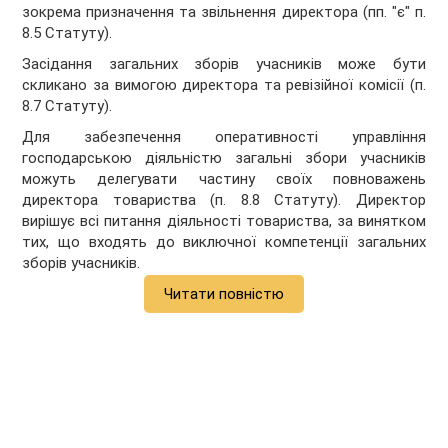
зокрема призначення та звільнення директора (пп. "є" п.
8.5 Статуту).
Засідання загальних зборів учасників може бути
скликано за вимогою директора та ревізійної комісії (п.
8.7 Статуту).
Для забезпечення оперативності управління
господарською діяльністю загальні збори учасників
можуть делегувати частину своїх повноважень
директора товариства (п. 8.8 Статуту). Директор
вирішує всі питання діяльності товариства, за винятком
тих, що входять до виключної компетенції загальних
зборів учасників.
Читати повністю