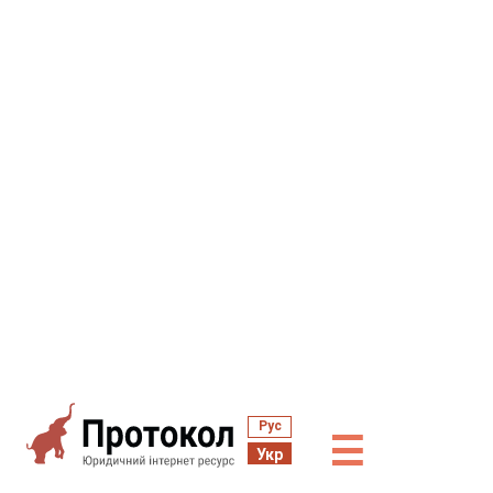
Рус
☰
Укр