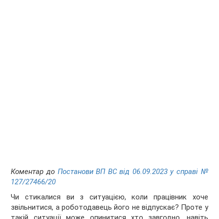
Коментар до
Постанови ВП ВС від 06.09.2023 у справі №
127/27466/20
Чи стикалися ви з ситуацією, коли працівник хоче
звільнитися, а роботодавець його не відпускає? Проте у
такій ситуації може опинитися хто завгодно, навіть