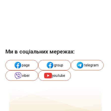
Ми в соціальних мережах:
page
group
telegram
viber
youtube