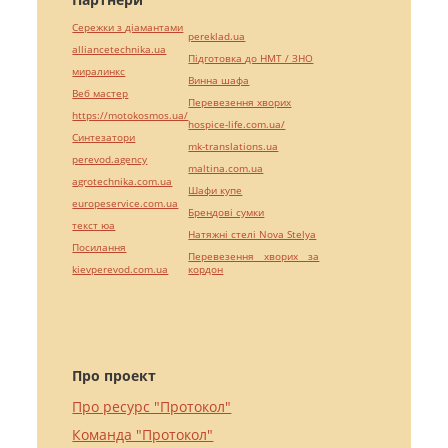
Сережки з діамантами
pereklad.ua
alliancetechnika.ua
Підготовка до НМТ / ЗНО
миралинкс
Винна шафа
Веб мастер
Перевезення хворих
https://motokosmos.ua/
hospice-life.com.ua/
Синтезатори
mk-translations.ua
perevod.agency
maltina.com.ua
agrotechnika.com.ua
Шафи купе
europeservice.com.ua
Брендові сумки
текст юа
Натяжні стелі Nova Stelya
Посилання
Перевезення хворих за
kievperevod.com.ua
кордон
Про проект
Про ресурс "Протокол"
Команда "Протокол"