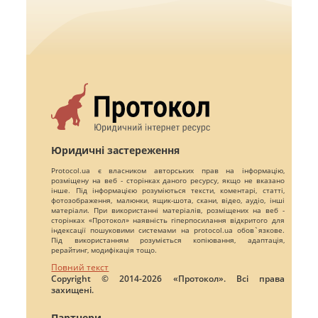
Юридичні застереження
Protocol.ua є власником авторських прав на інформацію,
розміщену на веб - сторінках даного ресурсу, якщо не вказано
інше. Під інформацією розуміються тексти, коментарі, статті,
фотозображення, малюнки, ящик-шота, скани, відео, аудіо, інші
матеріали. При використанні матеріалів, розміщених на веб -
сторінках «Протокол» наявність гіперпосилання відкритого для
індексації пошуковими системами на protocol.ua обов`язкове.
Під використанням розуміється копіювання, адаптація,
рерайтинг, модифікація тощо.
Повний текст
Copyright © 2014-2026 «Протокол». Всі права
захищені.
Партнери