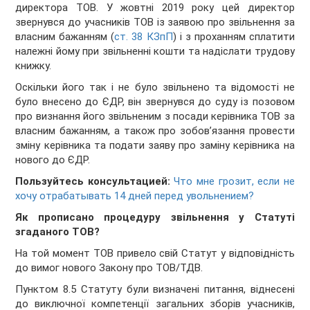
директора ТОВ. У жовтні 2019 року цей директор
звернувся до учасників ТОВ із заявою про звільнення за
власним бажанням (
ст. 38 КЗпП
) і з проханням сплатити
належні йому при звільненні кошти та надіслати трудову
книжку.
Оскільки його так і не було звільнено та відомості не
було внесено до ЄДР, він звернувся до суду із позовом
про визнання його звільненим з посади керівника ТОВ за
власним бажанням, а також про зобов’язання провести
зміну керівника та подати заяву про заміну керівника на
нового до ЄДР.
Пользуйтесь консультацией:
Что мне грозит, если не
хочу отрабатывать 14 дней перед увольнением?
Як прописано процедуру звільнення у Статуті
згаданого ТОВ?
На той момент ТОВ привело свій Статут у відповідність
до вимог нового Закону про ТОВ/ТДВ.
Пунктом 8.5 Статуту були визначені питання, віднесені
до виключної компетенції загальних зборів учасників,