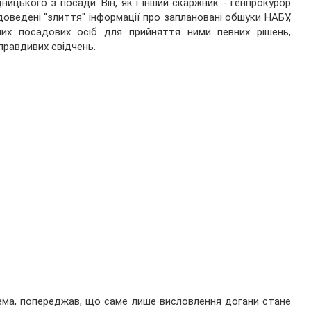
ницького з посади. Він, як і інший скаржник - генпрокурор
оведені "злиття" інформації про заплановані обшуки НАБУ,
них посадових осіб для прийняття ними певних рішень,
равдивих свідчень.
крема, попереджав, що саме лише висловлення догани стане