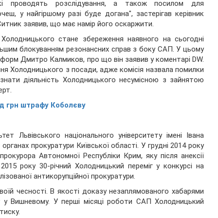
кі проводять розслідування, а також посилом для
чеш, у найгіршому разі буде догана", застерігав керівник
Ситник заявив, що має намір його оскаржити.
Холодницького стане збереження наявного на сьогодні
ьшим блокуванням резонансних справ з боку САП. У цьому
форм Дмитро Калмиков, про що він заявив у коментарі DW.
ння Холодницького з посади, адже комісія назвала помилки
изнати діяльність Холодницького несумісною з зайнятою
ерт.
д грн штрафу Коболєву
ет Львівського національного університету імені Івана
органах прокуратури Київської області. У грудні 2014 року
рокурора Автономної Республіки Крим, яку після анексії
2015 року 30-річний Холодницький переміг у конкурсі на
лізованої антикорупційної прокуратури.
оїй чесності. В якості доказу незаплямованого хабарями
у у Вишневому. У перші місяці роботи САП Холодницький
тиску.