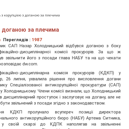
 з корупцією з доганою за плечима
з доганою за плечима
а
Переглядів :
1987
вник САП Назар Холодницький відбувся доганою з боку
фікаційно-дисциплінарної комісії прокурорів. За що ж
ув звільнити його з посади глава НАБУ та на що чекати
 розповідає
dw.com.
іфікаційно-дисциплінарна комісія прокурорів (КДКП) у
р, 26 липня, ухвалила рішення про висловлення догани
нику Спеціалізованої антикорупційної прокуратури (САП)
у Холодницькому. Члени комісії визнали, що Холодницький
в дисциплінарний проступок і заслуговує на догану, але не
бути звільнений з посади згідно з законодавством.
ння КДКП пролунало всупереч позиції директора
нального антикорупційного бюро (НАБУ) Артема Ситника,
 у своїй скарзі до КДПК наполягав на звільненні