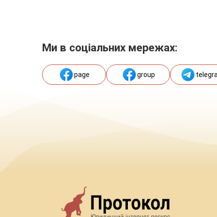
Ми в соціальних мережах:
page
group
telegr