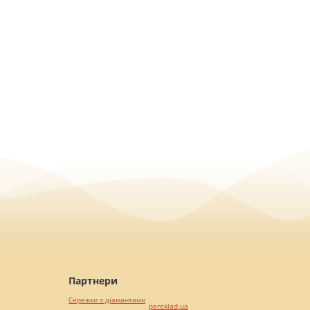
Партнери
Сережки з діамантами
pereklad.ua