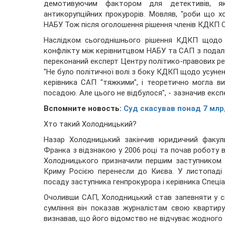
демотивуючим фактором для детективів, я
антикорупційних прокурорів. Мовляв, "роби що хо
НАБУ. Тож після оголошення рішення членів КДКП 
Наслідком сьогоднішнього рішення КДКП щодо 
конфлікту між керівнитцвом НАБУ та САП з подал
переконаний експерт Центру політико-правових ре
"Не було політичної волі з боку КДКП щодо усуне
керівника САП "тяжкими", і теоретично могла в
посадою. Але цього не відбулося", - зазначив експ
Вспомните новость:
Суд скасував понад 7 млр
Хто такий Холодницький?
Назар Холодницький закінчив юридичний факульт
Франка з відзнакою у 2006 році та почав роботу в 
Холодницького призначили першим заступником п
Криму Росією перенесли до Києва. У листопаді 
посаду заступника генпрокурора і керівника Спеціа
Очоливши САП, Холодницький став запевняти у св
сумління він показав журналістам свою квартир
визнавав, що його відомство не відчуває жодного 