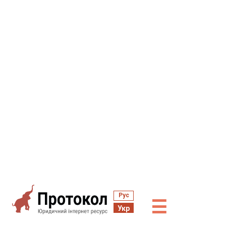
Рус
☰
Укр