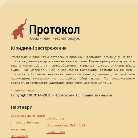
Юридичні застереження
Protocol.ua є власником авторських прав на інформацію, розміщену на веб -
сторінках даного ресурсу, якщо не вказано інше. Під інформацією розуміються
тексти, коментарі, статті, фотозображення, малюнки, ящик-шота, скани, відео,
аудіо, інші матеріали. При використанні матеріалів, розміщених на веб -
сторінках «Протокол» наявність гіперпосилання відкритого для індексації
пошуковими системами на protocol.ua обов`язкове. Під використанням
розуміється копіювання, адаптація, рерайтинг, модифікація тощо.
Повний текст
Copyright © 2014-2026 «Протокол». Всі права захищені.
Партнери
Сережки з діамантами
pereklad.ua
alliancetechnika.ua
Підготовка до НМТ / ЗНО
миралинкс
Винна шафа
Веб мастер