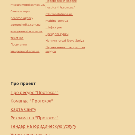
Перевезення хворих
https://motokosmos.ua/
hospice-life.com.ua/
Синтезатори
mk-translations.ua
perevod.agency
maltina.com.ua
agrotechnika.com.ua
Шафи купе
europeservice.com.ua
Брендові сумки
текст юа
Натяжні стелі Nova Stelya
Посилання
Перевезення хворих за
kievperevod.com.ua
кордон
Про проект
Про ресурс "Протокол"
Команда "Протокол"
Карта Сайту
Реклама на "Протокол"
Тендер на юридическую услугу
Угода користувача