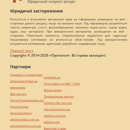
Юридичні застереження
Protocol.ua є власником авторських прав на інформацію, розміщену на веб -
сторінках даного ресурсу, якщо не вказано інше. Під інформацією розуміються
тексти, коментарі, статті, фотозображення, малюнки, ящик-шота, скани, відео,
аудіо, інші матеріали. При використанні матеріалів, розміщених на веб -
сторінках «Протокол» наявність гіперпосилання відкритого для індексації
пошуковими системами на protocol.ua обов`язкове. Під використанням
розуміється копіювання, адаптація, рерайтинг, модифікація тощо.
Повний текст
Copyright © 2014-2026 «Протокол». Всі права захищені.
Партнери
Сережки з діамантами
pereklad.ua
alliancetechnika.ua
Підготовка до НМТ / ЗНО
миралинкс
Винна шафа
Веб мастер
Перевезення хворих
https://motokosmos.ua/
hospice-life.com.ua/
Синтезатори
mk-translations.ua
perevod.agency
maltina.com.ua
agrotechnika.com.ua
Шафи купе
europeservice.com.ua
Брендові сумки