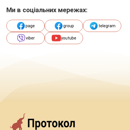
Ми в соціальних мережах:
page
group
telegram
viber
youtube