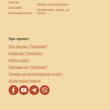
текст юа
Натяжні стелі Nova Stelya
Посилання
Перевезення хворих за
kievperevod.com.ua
кордон
Про проект
Про ресурс "Протокол"
Команда "Протокол"
Карта Сайту
Реклама на "Протокол"
Тендер на юридическую услугу
Угода користувача