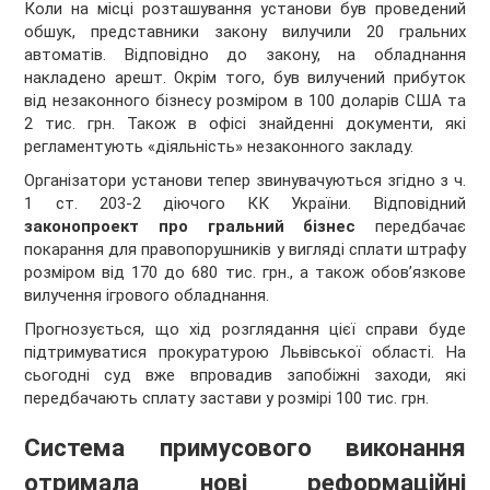
Коли на місці розташування установи був проведений
обшук, представники закону вилучили 20 гральних
автоматів. Відповідно до закону, на обладнання
накладено арешт. Окрім того, був вилучений прибуток
від незаконного бізнесу розміром в 100 доларів США та
2 тис. грн. Також в офісі знайденні документи, які
регламентують «діяльність» незаконного закладу.
Організатори установи тепер звинувачуються згідно з ч.
1 ст. 203-2 діючого КК України. Відповідний
законопроект про гральний бізнес
передбачає
покарання для правопорушників у вигляді сплати штрафу
розміром від 170 до 680 тис. грн., а також обов’язкове
вилучення ігрового обладнання.
Прогнозується, що хід розглядання цієї справи буде
підтримуватися прокуратурою Львівської області. На
сьогодні суд вже впровадив запобіжні заходи, які
передбачають сплату застави у розмірі 100 тис. грн.
Система примусового виконання
отримала нові реформаційні