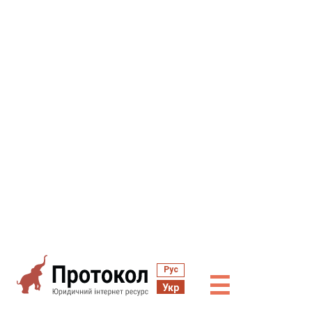
Рус
☰
Укр