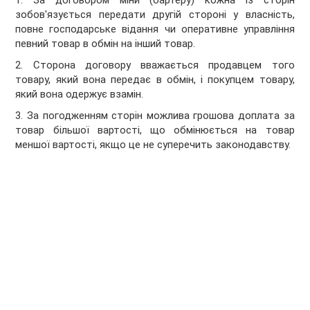
1. За договором міни (бартеру) кожна із сторін
зобов'язується передати другій стороні у власність,
повне господарське відання чи оперативне управління
певний товар в обмін на інший товар.
2. Сторона договору вважається продавцем того
товару, який вона передає в обмін, і покупцем товару,
який вона одержує взамін.
3. За погодженням сторін можлива грошова доплата за
товар більшої вартості, що обмінюється на товар
меншої вартості, якщо це не суперечить законодавству.