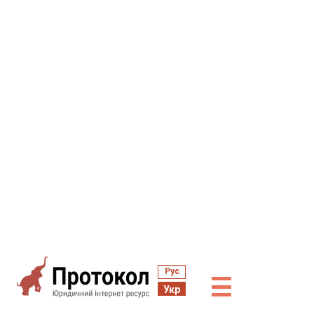
Рус
☰
Укр