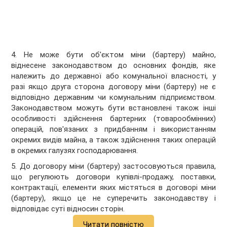
4. Не може бути об'єктом міни (бартеру) майно,
віднесене законодавством до основних фондів, яке
належить до державної або комунальної власності, у
разі якщо друга сторона договору міни (бартеру) не є
відповідно державним чи комунальним підприємством.
Законодавством можуть бути встановлені також інші
особливості здійснення бартерних (товарообмінних)
операцій, пов'язаних з придбанням і використанням
окремих видів майна, а також здійснення таких операцій
в окремих галузях господарювання.
5. До договору міни (бартеру) застосовуються правила,
що регулюють договори купівлі-продажу, поставки,
контрактації, елементи яких містяться в договорі міни
(бартеру), якщо це не суперечить законодавству і
відповідає суті відносин сторін.
Читати повністю