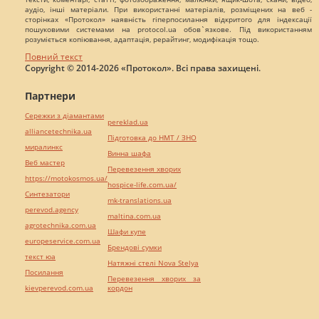
аудіо, інші матеріали. При використанні матеріалів, розміщених на веб -
сторінках «Протокол» наявність гіперпосилання відкритого для індексації
пошуковими системами на protocol.ua обов`язкове. Під використанням
розуміється копіювання, адаптація, рерайтинг, модифікація тощо.
Повний текст
Copyright © 2014-2026 «Протокол». Всі права захищені.
Партнери
Сережки з діамантами
pereklad.ua
alliancetechnika.ua
Підготовка до НМТ / ЗНО
миралинкс
Винна шафа
Веб мастер
Перевезення хворих
https://motokosmos.ua/
hospice-life.com.ua/
Синтезатори
mk-translations.ua
perevod.agency
maltina.com.ua
agrotechnika.com.ua
Шафи купе
europeservice.com.ua
Брендові сумки
текст юа
Натяжні стелі Nova Stelya
Посилання
Перевезення хворих за
kievperevod.com.ua
кордон