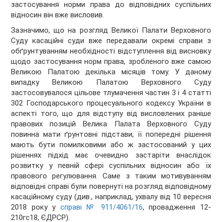
застосування норми права до відповідних суспільних
відносин він вже висловив.
Зазначимо, що на розгляд Великої Палати Верховного
Суду касаційні суди вже передавали окремі справи з
обґрунтуванням необхідності відступлення від висновку
щодо застосування норм права, зробленого вже самою
Великою Палатою декілька місяців тому. У даному
випадку Великою Палатою Верховного Суду
застосовувалося цільове тлумачення частин 3 і 4 статті
302 Господарського процесуального кодексу України в
аспекті того, що для відступу від висловлених раніше
правових позицій Велика Палата Верховного Суду
повинна мати ґрунтовні підстави, її попередні рішення
мають бути помилковими або ж застосований у цих
рішеннях підхід має очевидно застаріти внаслідок
розвитку у певній сфері суспільних відносин або їх
правового регулювання. Саме з таким мотивуванням
відповідні справі були повернуті на розгляд відповідному
касаційному суду (див., наприклад, ухвалу від 10 вересня
2018 року у
справі № 911/4061/16
, провадження 12-
210гс18, ЄДРСР).