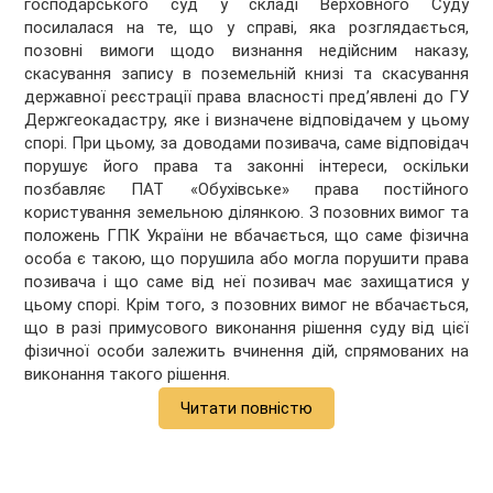
господарського суд у складі Верховного Суду
посилалася на те, що у справі, яка розглядається,
позовні вимоги щодо визнання недійсним наказу,
скасування запису в поземельній книзі та скасування
державної реєстрації права власності пред’явлені до ГУ
Держгеокадастру, яке і визначене відповідачем у цьому
спорі. При цьому, за доводами позивача, саме відповідач
порушує його права та законні інтереси, оскільки
позбавляє ПАТ «Обухівське» права постійного
користування земельною ділянкою. З позовних вимог та
положень ГПК України не вбачається, що саме фізична
особа є такою, що порушила або могла порушити права
позивача і що саме від неї позивач має захищатися у
цьому спорі. Крім того, з позовних вимог не вбачається,
що в разі примусового виконання рішення суду від цієї
фізичної особи залежить вчинення дій, спрямованих на
виконання такого рішення.
Читати повністю