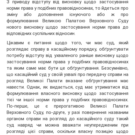
З приводу відступу від висновку щодо застосування
норми права у подібних правовідносинах, то йдеться про
зміну або доповнення існуючого або ж про
формулювання Великою Палатою Верховного Суду
нового висновку щодо застосування норми права до
відповідних суспільних відносин.
Цікавим є питання щодо того, чи має суд, який
розглядає справу в касаційному порядку, обґрунтувати
потребу відступу від ухваленого раніше висновку щодо
застосування норми права у подібних правовідносинах
та яким саме має бути це обґрунтування. Безсумнівно,
що касаційний суд у своїй ухвалі про передачу справи на
розгляд Великої Палати вказане обґрунтування має
навести. Однак, як видається, суд має утриматися від
формулювання власного висновку щодо застосування
тієї чи іншої норми права у подібних правовідносинах.
По-перше, це є прерогативою Великої Палати
Верховного Суду, по-друге, у разі повернення названим
органом справи на розгляд до касаційного суду такий
суд навряд чи можна вважати неупередженим при
розгляді цієї справи, оскільки власну позицію щодо