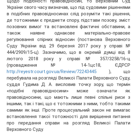
Щодо подібності правовідносин, то Верховний Суд
України свого часу визначав, що під судовими рішеннями
в подібних правовідносинах слід розуміти такі рішення,
де тотожними є предмети спору, підстави позову, зміст
позовних вимог та встановлені фактичні обставини, а
також наявне однакове матеріально-правове
регулювання спірних відносин (постанова Верховного
Суду України від 29 березня 2017 року у справі №
444/2909/15-ц). Зазначимо, що в окремій думці від 8
лютого 2018 року у справі № 357/3258/16-ц
(провадження № 14-1цс18, ЄДРСР
http://reyestr.court.gov.ua/Review/72243445
), що
перебувала на розгляді Великої Палати Верховного Суду,
суддя Гудима Д. А. висловив точку зору, що термін
«подібні правовідносини» може означати як
правовідносини, що мають лише певні спільні риси з
іншими, так і такі, що є тотожними з ними, тобто такими
самими як інші. Проте процесуальний закон не вимагає
встановлення такої тотожності для вирішення питання
про передання справи на розгляд Великої Палати
Верховного Суду.