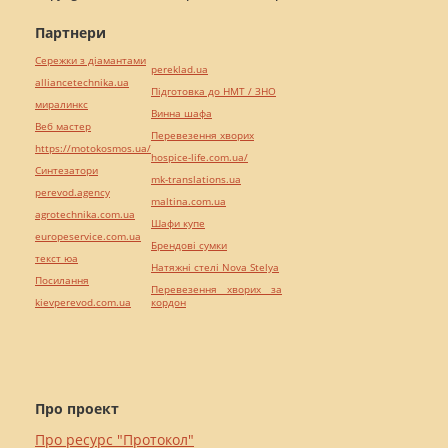
Партнери
Сережки з діамантами
pereklad.ua
alliancetechnika.ua
Підготовка до НМТ / ЗНО
миралинкс
Винна шафа
Веб мастер
Перевезення хворих
https://motokosmos.ua/
hospice-life.com.ua/
Синтезатори
mk-translations.ua
perevod.agency
maltina.com.ua
agrotechnika.com.ua
Шафи купе
europeservice.com.ua
Брендові сумки
текст юа
Натяжні стелі Nova Stelya
Посилання
Перевезення хворих за
kievperevod.com.ua
кордон
Про проект
Про ресурс "Протокол"