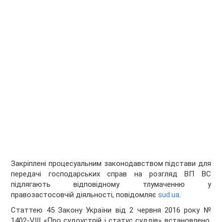
Закріплені процесуальним законодавством підстави для
передачі господарських справ на розгляд ВП ВС
підлягають відповідному тлумаченню у
правозастосовчій діяльності, повідомляє
sud.ua
.
Статтею 45 Закону України від 2 червня 2016 року №
1402-VIII «Про судоустрій і статус суддів» встановлено,