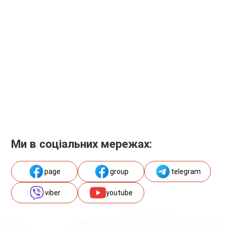
Ми в соціальних мережах:
page
group
telegram
viber
youtube