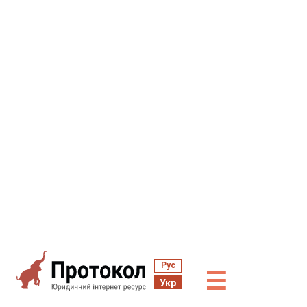
Рус
☰
Укр