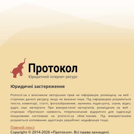
Юридичні застереження
Protocol.ua є власником авторських прав на інформацію, розміщену на веб -
сторінках даного ресурсу, якщо не вказано інше. Під інформацією розуміються
тексти, коментарі, статті, фотозображення, малюнки, ящик-шота, скани, відео,
аудіо, інші матеріали. При використанні матеріалів, розміщених на веб -
сторінках «Протокол» наявність гіперпосилання відкритого для індексації
пошуковими системами на protocol.ua обов`язкове. Під використанням
розуміється копіювання, адаптація, рерайтинг, модифікація тощо.
Повний текст
Copyright © 2014-2026 «Протокол». Всі права захищені.