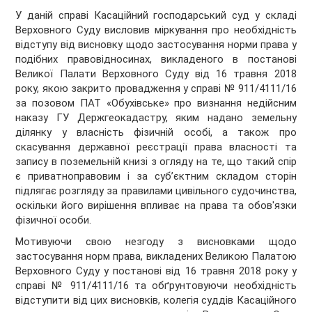
У даній справі Касаційний господарський суд у складі
Верховного Суду висловив міркування про необхідність
відступу від висновку щодо застосування норми права у
подібних правовідносинах, викладеного в постанові
Великої Палати Верховного Суду від 16 травня 2018
року, якою закрито провадження у справі № 911/4111/16
за позовом ПАТ «Обухівське» про визнання недійсним
наказу ГУ Держгеокадастру, яким надано земельну
ділянку у власність фізичній особі, а також про
скасування державної реєстрації права власності та
запису в поземельній книзі з огляду на те, що такий спір
є приватноправовим і за суб’єктним складом сторін
підлягає розгляду за правилами цивільного судочинства,
оскільки його вирішення впливає на права та обов'язки
фізичної особи.
Мотивуючи свою незгоду з висновками щодо
застосування норм права, викладених Великою Палатою
Верховного Суду у постанові від 16 травня 2018 року у
справі № 911/4111/16 та обґрунтовуючи необхідність
відступити від цих висновків, колегія суддів Касаційного