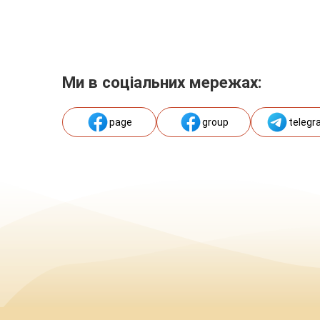
Ми в соціальних мережах:
page
group
telegr