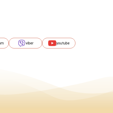
am
viber
youtube