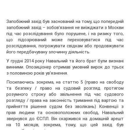
Запобіжний захід був заснований на тому, що попередній
запобіжний захід – зобов’язання не виїжджати з Москви
під час розслідування було порушене, і на ризику того,
що підозрюваний може переховуватися під час
розслідування, погрожувати свідкам або продовжувати
його передбачувану злочинну діяльність.
У грудні 2014 року Навальний та його брат були визнані
винними. Опозиціонер отримав умовний вирок до трьох
з половиною років ув’язнення.
Посилаючись зокрема, на статтю 5 (право на свободу
та безпеку / право на судовий розгляд протягом
розумного строку або звільнення під час судового
розгляду / права на законність тримання під вартою та
прийняття рішення судом без зволікань) Конвенції з
прав людини та основоположних свобод, Навальний
звернувся до ЄСПЛ. Він скаржився на домашній арешт
на 10 місяців, зокрема, тому, що цей захід був