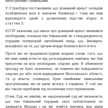
непотрібним і свавільним.
У Страсбурзі постановили, що домашній арешт складав
позбавлення волі в значенні Конвенції і тому він мав
відповідати одній з дозволених підстав згідно зі
статтею 5.
ЄСПЛ зазначив, що наказ про домашній арешт вважався
необхідним, оскільки пан Навальний, як стверджувалося,
порушив попередній запобіжний захід, що, ймовірно,
вказувало на те, що органи влади боялася його втечі.
Проте він не продемонстрував жодних ознак того, що
він мав намір втекти від розслідування, навпаки, він був
присутнім на всіх необхідних слідчих діях. В обмеженні
проїзду не було зазначено, чи повинен він повідомляти
слідчих до або після відвідування Московської області,
та ці візити, очевидно, були сімейними заміськими
прогулянками, які не мали зв’язку з справою. У той час
він також перебував під посиленим спостереженням.
Отже, Суд не уявляв, як національний суд міг визначити,
що пан Навальний порушив своє зобов’язання не
залишати Москву і не міг знайти причину, яка мала