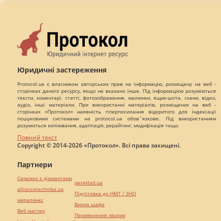
Юридичні застереження
Protocol.ua є власником авторських прав на інформацію, розміщену на веб -
сторінках даного ресурсу, якщо не вказано інше. Під інформацією розуміються
тексти, коментарі, статті, фотозображення, малюнки, ящик-шота, скани, відео,
аудіо, інші матеріали. При використанні матеріалів, розміщених на веб -
сторінках «Протокол» наявність гіперпосилання відкритого для індексації
пошуковими системами на protocol.ua обов`язкове. Під використанням
розуміється копіювання, адаптація, рерайтинг, модифікація тощо.
Повний текст
Copyright © 2014-2026 «Протокол». Всі права захищені.
Партнери
Сережки з діамантами
pereklad.ua
alliancetechnika.ua
Підготовка до НМТ / ЗНО
миралинкс
Винна шафа
Веб мастер
Перевезення хворих