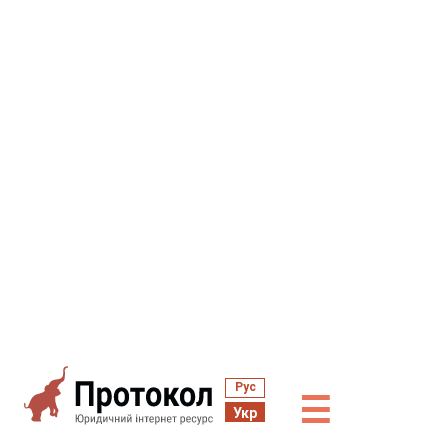
Рус
☰
Укр