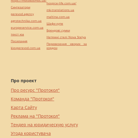
https://motokosmos.ua/
hospice-life.com.ua/
Синтезатори
mk-translations.ua
perevod.agency
maltina.com.ua
agrotechnika.com.ua
Шафи купе
europeservice.com.ua
Брендові сумки
текст юа
Натяжні стелі Nova Stelya
Посилання
Перевезення хворих за
kievperevod.com.ua
кордон
Про проект
Про ресурс "Протокол"
Команда "Протокол"
Карта Сайту
Реклама на "Протокол"
Тендер на юридическую услугу
Угода користувача