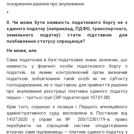
оскарження рішення про анулювання.
*
ІІ. Чи може бути наявність податкового боргу не з
єдиного податку (наприклад, ПДФО, транспортного,
земельного податку) стати підставою для
позбавлення статусу спрощенця?
Не може, але.
Сама податкова в базі податкових знань зазначає, що
наявність у фізичної особи податкового боргу з
податків, за якими контролюючий орган визначив
податкові зобов’язання такій особі як не суб’єкту
господарювання, не є підставою для прийняття рішення
про анулювання реєстрації платника єдиного податку
першої – третьої груп (ЗІР підкатегорія 107.01.08).
Крім того, слушною є позиція і Першого апеляційного
адміністративного суду, висловлена в Постанові від
14.07.2020 у справі за № 200/12301/19-а: право
перебувати на спрощеній системі оподаткування
втрачає саме підприємець — платник єдиного податку, у