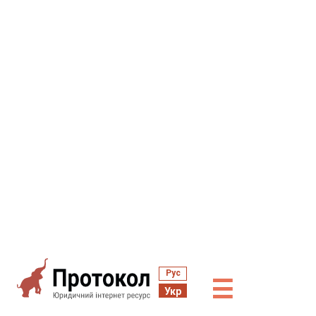
Рус
☰
Укр