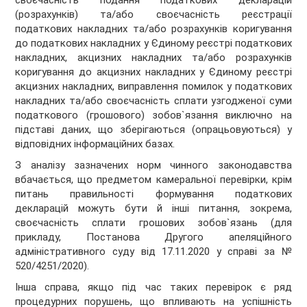
своєчасність подання податкових декларацій
(розрахунків) та/або своєчасність реєстрації
податкових накладних та/або розрахунків коригування
до податкових накладних у Єдиному реєстрі податкових
накладних, акцизних накладних та/або розрахунків
коригування до акцизних накладних у Єдиному реєстрі
акцизних накладних, виправлення помилок у податкових
накладних та/або своєчасність сплати узгодженої суми
податкового (грошового) зобов`язання виключно на
підставі даних, що зберігаються (опрацьовуються) у
відповідних інформаційних базах.
З аналізу зазначених норм чинного законодавства
вбачається, що предметом камеральної перевірки, крім
питань правильності формування податкових
декларацій можуть бути й інші питання, зокрема,
своєчасність сплати грошових зобов`язань (для
прикладу, Постанова Другого апеляційного
адміністративного суду від 17.11.2020 у справі за №
520/4251/2020).
Інша справа, якщо під час таких перевірок є ряд
процедурних порушень, що впливають на успішність