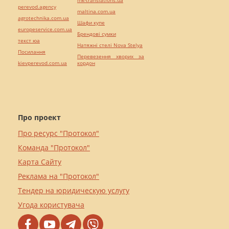
perevod.agency
maltina.com.ua
agrotechnika.com.ua
Шафи купе
europeservice.com.ua
Брендові сумки
текст юа
Натяжні стелі Nova Stelya
Посилання
Перевезення хворих за
kievperevod.com.ua
кордон
Про проект
Про ресурс "Протокол"
Команда "Протокол"
Карта Сайту
Реклама на "Протокол"
Тендер на юридическую услугу
Угода користувача