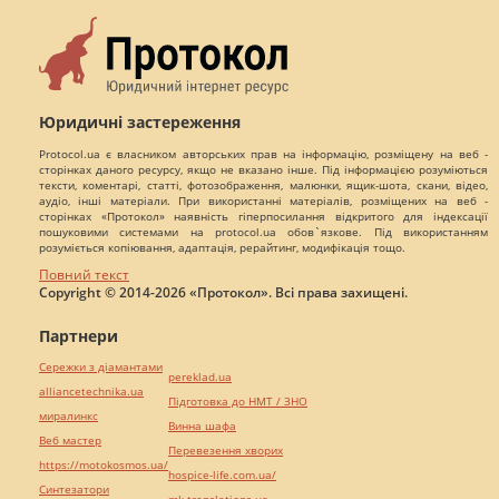
Юридичні застереження
Protocol.ua є власником авторських прав на інформацію, розміщену на веб -
сторінках даного ресурсу, якщо не вказано інше. Під інформацією розуміються
тексти, коментарі, статті, фотозображення, малюнки, ящик-шота, скани, відео,
аудіо, інші матеріали. При використанні матеріалів, розміщених на веб -
сторінках «Протокол» наявність гіперпосилання відкритого для індексації
пошуковими системами на protocol.ua обов`язкове. Під використанням
розуміється копіювання, адаптація, рерайтинг, модифікація тощо.
Повний текст
Copyright © 2014-2026 «Протокол». Всі права захищені.
Партнери
Сережки з діамантами
pereklad.ua
alliancetechnika.ua
Підготовка до НМТ / ЗНО
миралинкс
Винна шафа
Веб мастер
Перевезення хворих
https://motokosmos.ua/
hospice-life.com.ua/
Синтезатори
mk-translations.ua